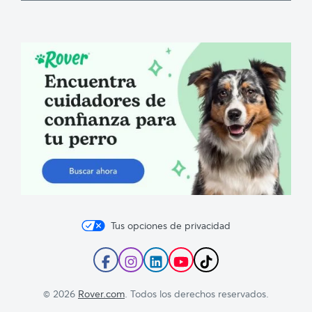
el
blog
de
Rover
Tus opciones de privacidad
Sigue
Sigue
Sigue
Suscríbete
Sigue
a
a
a
al
a
Rover
Rover
Rover
canal
Rover
© 2026
Rover.com
. Todos los derechos reservados.
en
en
en
de
en