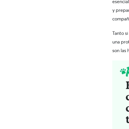
esencia
y prepa
compañ
Tanto s
una prot
son las