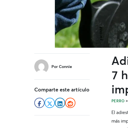
Adi
sidebar
Por
Connie
7 
im
Comparte este artículo
PERRO
El
adies
más imp