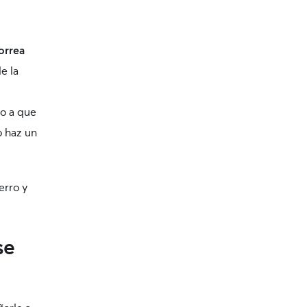
orrea
le la
lo a que
o haz un
erro y
se