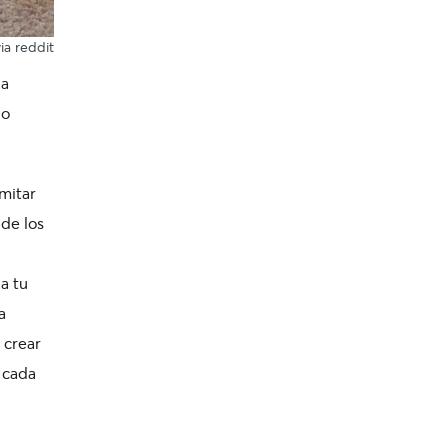
via
reddit
la
lo
mitar
 de los
a tu
a
 crear
 cada