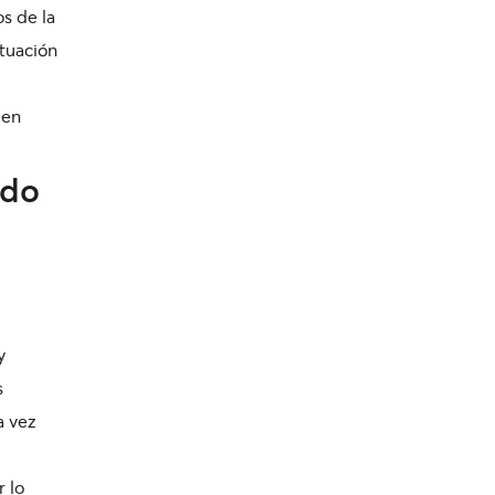
os de la
ituación
 en
ndo
y
s
a vez
r lo