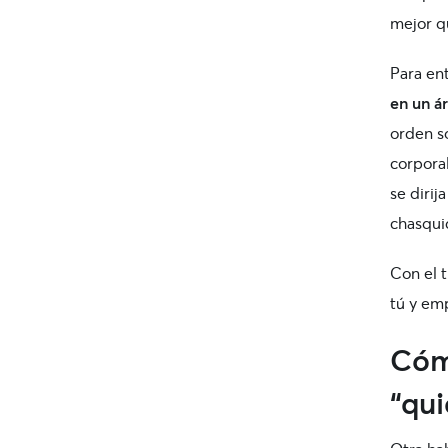
mejor qu
Para ent
en un ár
orden s
corpora
se dirij
chasqui
Con el 
tú y emp
Cóm
“qui