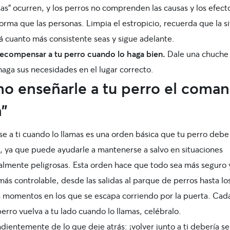
as” ocurren, y los perros no comprenden las causas y los efect
rma que las personas. Limpia el estropicio, recuerda que la s
á cuanto más consistente seas y sigue adelante.
recompensar
a tu perro cuando lo haga bien.
Dale una chuche
haga sus necesidades en el lugar correcto.
o enseñarle a tu perro el coma
n”
se a ti cuando lo llamas es una orden básica que tu perro debe
, ya que puede ayudarle a mantenerse a salvo en situaciones
almente peligrosas. Esta orden hace que todo sea más seguro 
ás controlable, desde las salidas al parque de perros hasta lo
 momentos en los que se escapa corriendo por la puerta. Cad
erro vuelva a tu lado cuando lo llamas, celébralo.
ientemente de lo que deje atrás: ¡volver junto a ti debería se