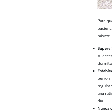
Para que
pacienci
básico:
Supervi
su acces
dormitor
Estable
perro a
regular
una rut
día.
Nunca c