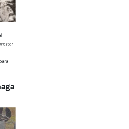
el
prestar
para
haga