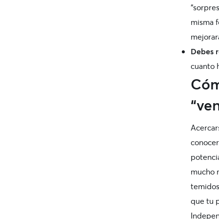
“sorpres
misma fo
mejorar
Debes
cuanto 
Cóm
“ve
Acercar
conocer
potenci
mucho m
temidos
que tu p
Independ