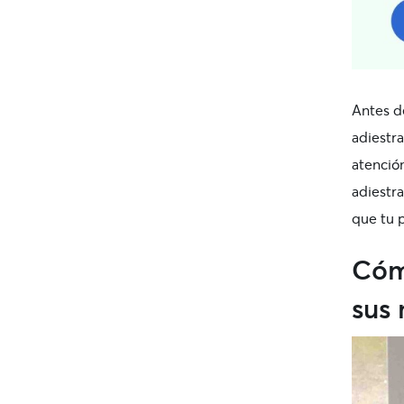
Antes d
adiestr
atención
adiestr
que tu p
Cómo
sus 