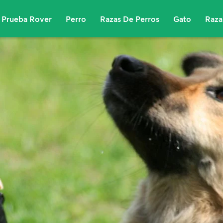
Prueba Rover
Perro
Razas De Perros
Gato
Raza