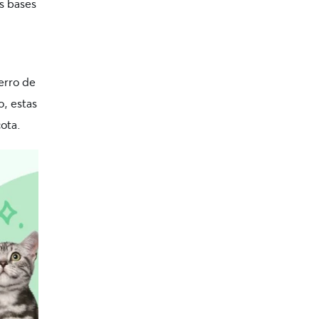
as bases
erro de
o, estas
ota.