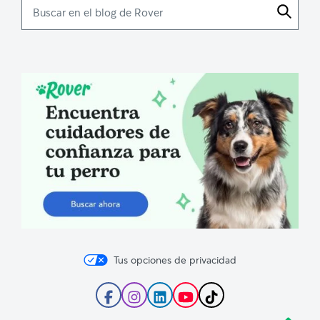
Buscar
en
el
blog
de
Rover
Tus opciones de privacidad
Sigue
Sigue
Sigue
Suscríbete
Sigue
a
a
a
al
a