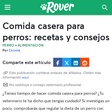
Menu
Bus
El
Skip
Skip
Skip
Comida casera para
blog
to
to
to
de
primary
main
primary
perros: recetas y consejos
Rover
navigation
content
sidebar
>
PERRO
ALIMENTACIÓN
Por
Connie
Comparte este artículo
Esta publicación contiene enlaces de afiliados. Obtén más
información
aquí.
.
No sustituye a consejo veterinario profesional.
¿Tienes tiempo de
hacer comida casera para perros
? ¿Tu
veterinario te ha dicho que tengas cuidado? Si investigas un
poco, comprobarás que regular la dieta de un perro con