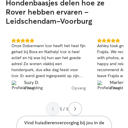
Hondenbaasjes delen hoe ze
Rover hebben ervaren -
Leidschendam-Voorburg
5.0
5.0
Onze Dobermann Icor heeft het heel fijn
Ashley took great
van
van
gehad bij Bora en Nathaly! Icor is heel
Frajda. We recei
5
5
actief en hij was bij hun aan het goede
with photos, an
sterren
sterren
adres! Ze wonen vlakbij een
happy and relaxe
hondenpark, dus elke dag feest voor
recommend Ashle
Icor. Er werd goed ingespeeld op zijn
leave Frajda with
behoeftes en we ontvingen regelmatig
Suzy D.
Marlena 
updates. Icor komt hier graag terug:-)
8 Aug
Opvang
3 Aug
1 / 1
Vind huisdierenverzorging bij jou in de