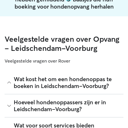
boeking voor hondenopvang herhalen
Veelgestelde vragen over Opvang
- Leidschendam-Voorburg
Veelgestelde vragen over Rover
Wat kost het om een hondenoppas te
boeken in Leidschendam-Voorburg?
Hondenoppassers mogen op Rover zelf hun tarief bepalen.
Hoeveel hondenoppassers zijn er in
De gemiddelde kosten voor het boeken van een
Leidschendam-Voorburg?
hondenoppas in Leidschendam-Voorburg op Rover
bedroegen in augustus 2026 ongeveer 30 per nacht,
inclusief de servicekosten van Rover. Het tarief van een
Sinds augustus 2026 zijn er 664 hondenoppassers in
Wat voor soort services bieden
hondenoppas kan ook hoger uitvallen als je je boeking meer