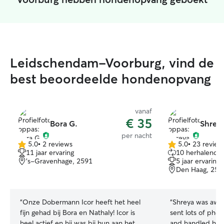
Leidschendam-Voorburg, vind de
best beoordeelde hondenopvang
vanaf
€ 35
Bora G.
Shreya
per nacht
5.0
•
2 reviews
5.0
•
23 review
5.0
5.0
11 jaar ervaring
10 herhalende 
van
van
's-Gravenhage, 2591
5 jaar ervaring
5
5
Den Haag, 251
sterren
sterren
“
Onze Dobermann Icor heeft het heel
“
Shreya was awe
fijn gehad bij Bora en Nathaly! Icor is
sent lots of phot
heel actief en hij was bij hun aan het
and handled his r