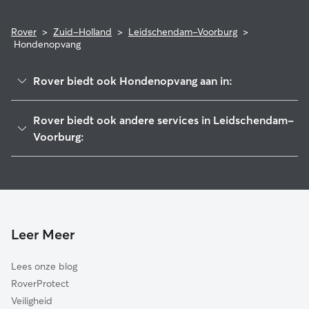
Rover
>
Zuid-Holland
>
Leidschendam-Voorburg
>
Hondenopvang
Rover biedt ook Hondenopvang aan in:
Den Haag
Rover biedt ook andere services in Leidschendam-
Rijswijk
Voorburg:
Pijnacker-Nootdorp
Hondenuitlaatservice in Leidschendam-Voorburg
Wassenaar
Kattenoppas in Leidschendam-Voorburg
Delft
Hondenopvang in Leidschendam-Voorburg
Voorschoten
Leer Meer
Zoetermeer
Zoeterwoude
Lees onze blog
Midden-Delfland
RoverProtect
Leiden
Veiligheid