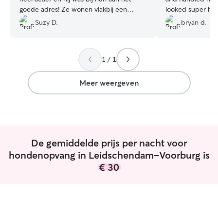
goede adres! Ze wonen vlakbij een
looked super ha
hondenpark, dus elke dag feest voor
whole time, whic
Suzy D.
bryan d.
Icor. Er werd goed ingespeeld op zijn
of mind. I’d 100
behoeftes en we ontvingen regelmatig
updates. Icor komt hier graag terug:-)
”
1 / 1
Meer weergeven
De gemiddelde prijs per nacht voor
hondenopvang in Leidschendam-Voorburg is
€ 30