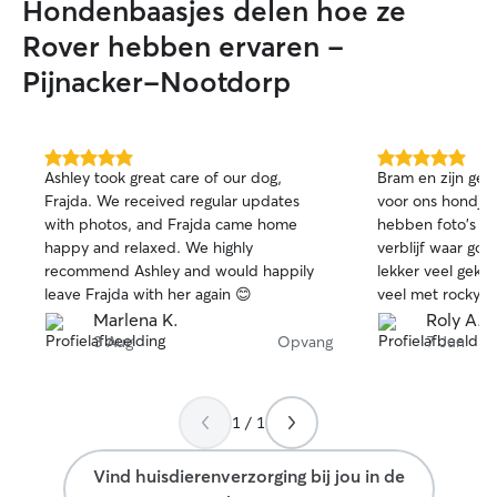
Hondenbaasjes delen hoe ze
days taking care o
live on the first
Rover hebben ervaren -
myself. I live ab
Pijnacker-Nootdorp
beach (where dog
free) so I can ta
your dog! Or a sm
Whatever is needed! For cats; I’
5.0
5.0
play or cuddle t
Ashley took great care of our dog,
Bram en zijn gez
van
van
their own home! 
Frajda. We received regular updates
voor ons hondje 
5
5
with photos, and Frajda came home
hebben foto's gek
sterren
sterren
happy and relaxed. We highly
verblijf waar goe
recommend Ashley and would happily
lekker veel gek
leave Frajda with her again 😊
veel met rocky gelope
contact met Bram
Marlena K.
Roly A.
kreeg snel reacti
3 Aug
Opvang
7 Jun
1 / 1
Vind huisdierenverzorging bij jou in de