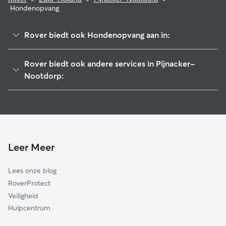
Hondenopvang
Rover biedt ook Hondenopvang aan in:
Delft
Rover biedt ook andere services in Pijnacker-
Leidschendam-Voorburg
Nootdorp:
Rijswijk
Hondenuitlaatservice in Pijnacker-Nootdorp
Zoetermeer
Kattenoppas in Pijnacker-Nootdorp
Lansingerland
Hondenopvang in Pijnacker-Nootdorp
Den Haag
Leer Meer
Midden-Delfland
Voorschoten
Lees onze blog
Wassenaar
RoverProtect
Zoeterwoude
Veiligheid
Rotterdam
Hulpcentrum
Schiedam