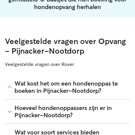
hondenopvang herhalen
Veelgestelde vragen over Opvang
- Pijnacker-Nootdorp
Veelgestelde vragen over Rover
Wat kost het om een hondenoppas te
boeken in Pijnacker-Nootdorp?
Hondenoppassers mogen op Rover zelf hun tarief bepalen.
Hoeveel hondenoppassers zijn er in
De gemiddelde kosten voor het boeken van een
Pijnacker-Nootdorp?
hondenoppas in Pijnacker-Nootdorp op Rover bedroegen
in augustus 2026 ongeveer 30 per nacht, inclusief de
servicekosten van Rover. Het tarief van een hondenoppas
Sinds augustus 2026 zijn er 519 hondenoppassers in
Wat voor soort services bieden
kan ook hoger uitvallen als je je boeking meer afstemt op de