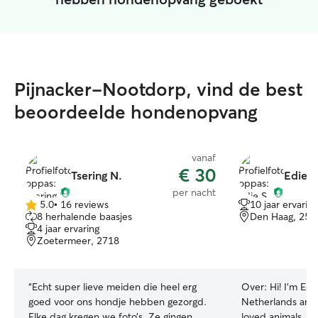
Pijnacker-Nootdorp, vind de best
beoordeelde hondenopvang
vanaf
€ 30
Tsering N.
Edie S
per nacht
5.0
•
16 reviews
10 jaar ervaring
5.0
8 herhalende baasjes
Den Haag, 256
van
4 jaar ervaring
5
Zoetermeer, 2718
sterren
“
Echt super lieve meiden die heel erg
Over:
Hi! I’m Edi
goed voor ons hondje hebben gezorgd.
Netherlands and 
Elke dag kregen we foto’s. Ze gingen
loved animals. I 