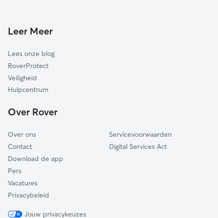
Waddinxveen
Hondenopvang in Alphen aan den Rijn
Bodegraven-Reeuwijk
Leer Meer
Leiden
Zoetermeer
Lees onze blog
Gouda
RoverProtect
Voorschoten
Veiligheid
Oegstgeest
Hulpcentrum
Teylingen
Over Rover
Over ons
Servicevoorwaarden
Contact
Digital Services Act
Download de app
Pers
Vacatures
Privacybeleid
Jouw privacykeuzes