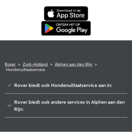
verzekerd voor in aanmerking komende dierenartskosten.
Rover
>
Zuid-Holland
>
Alphen aan den Rijn
>
Hondenuitlaatservice
Rover biedt ook Hondenuitlaatservice aan in:
Kaag en Braassem
Rover biedt ook andere services in Alphen aan den
Zoeterwoude
Rijn:
Leiderdorp
Hondenoppas in Alphen aan den Rijn
Nieuwkoop
Kattenoppas in Alphen aan den Rijn