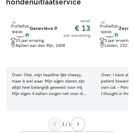
hondenuitlaatservice
vanaf
€ 13
Geneviève P.
Zeyne
per wandeling
25 jaar ervaring
3 jaar ervaring
Alphen aan den Rijn, 2408
Leiden, 2321
Over:
Oké, mijn headline lijkt cheesy,
Over:
I have alw
maar is wel waar. Mijn eigen dieren zijn
patient towards 
altijd heel belangrijk geweest voor mij.
own cat - Pera wh
Mijn eigen 4 katten zorgen net voor die
I thought in the 
extra warmte en liefde die mijn huis en
some time with ne
mijn hart nodig hebben. Zo lang als ik me
them with a fun 
kan herinneren ben ik altijd al met
(for food I’d like
meerdere soorten viervoeters geweest,
there are no comp
1 / 1
van mijn vlaamse reuzen vroeger tot mijn
available for eve
rottweiler later en mijn 4 katten nu. Ze
Den Haag Moerwij