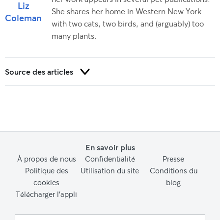
Liz
She shares her home in Western New York
Coleman
with two cats, two birds, and (arguably) too
many plants.
Source des articles
A&E Television Networks. (17 août 2021).
Did ancient egyptians
worship cats?
. History.com.
Bedford, E. (27 novembre 2019).
Number of cats in the U.S. 2017
.
Statista.
En savoir plus
Bedford, E. (10 mars 2020).
Dog and cat pet population worldwide
2018
À propos de nous
. Statista.
Confidentialité
Presse
Politique des
Utilisation du site
Conditions du
Bedford, E. (27 septembre 2022).
Cat population in the EU 2021,
cookies
blog
by country
. Statista.
Télécharger l’appli