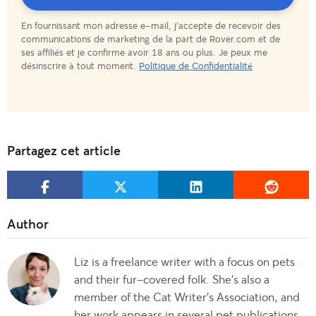
En fournissant mon adresse e-mail, j'accepte de recevoir des
êtes
communications de marketing de la part de Rover.com et de
ses affiliés et je confirme avoir 18 ans ou plus. Je peux me
abonné(e)
désinscrire à tout moment.
Politique de Confidentialité
!
Partagez cet article
Liz is a freelance writer with a focus on pets
and their fur-covered folk. She’s also a
member of the Cat Writer’s Association, and
her work appears in several pet publications.