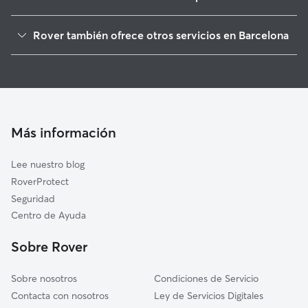
L'Hospitalet de Llobregat
Rover también ofrece otros servicios en Barcelona
Sant Adrià de Besòs
Cuidadores de Perros en Barcelona
Esplugues de Llobregat
Guarderia Canina en Barcelona
Santa Coloma de Gramenet
Cuidado de mascota en Barcelona
Sant Just Desvern
Cuidadores a domicilio en Barcelona
Badalona
Más información
Cuidadores de Gatos en Barcelona
Cornellà de Llobregat
Lee nuestro blog
El Prat de Llobregat
RoverProtect
Sant Joan Despí
Seguridad
Sant Feliu de Llobregat
Centro de Ayuda
Montcada i Reixac
Sobre Rover
Sant Cugat del Vallès
Sobre nosotros
Condiciones de Servicio
Contacta con nosotros
Ley de Servicios Digitales