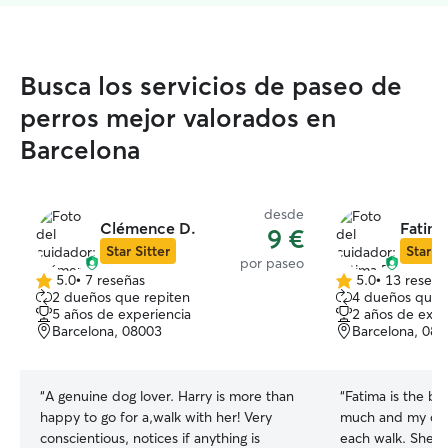
Busca los servicios de paseo de
perros mejor valorados en
Barcelona
desde
Clémence D.
Fatima
9 €
Star Sitter
Star Si
por paseo
5.0
•
7 reseñas
5.0
•
13 reseña
5.0
5.0
2 dueños que repiten
4 dueños que 
de
de
5 años de experiencia
2 años de expe
5
5
Barcelona, 08003
Barcelona, 08
estrellas
estrellas
“
A genuine dog lover. Harry is more than
“
Fatima is the be
happy to go for a,walk with her! Very
much and my dog
conscientious, notices if anything is
each walk. She w