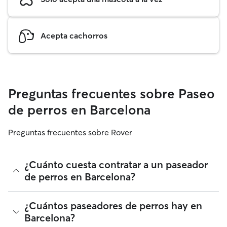
Acepta cachorros
Preguntas frecuentes sobre Paseo
de perros en Barcelona
Preguntas frecuentes sobre Rover
¿Cuánto cuesta contratar a un paseador
de perros en Barcelona?
Los paseadores de perros de Rover tienen plena libertad
¿Cuántos paseadores de perros hay en
para fijar sus tarifas. El coste medio de un paseador de
Barcelona?
perros en Barcelona en Rover en agosto 2026 fue de