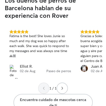
Los dueños de perros de
Barcelona hablan de su
experiencia con Rover
5.0
5.0
Fatima is the best! She loves Junie so
Gracias a Soleda
de
de
much and my dog was so happy after
buena acogida en
5
5
each walk. She was quick to respond to
super bien y con 
estrellas
estrellas
my messages and was always one time
agua y aire para 
🙏🏼
alguien para cui
el Centro de Barcelona, 
buscar a Soleda
Elliot R.
Juan A.
02 de Aug
Paseo de perros
02 de Au
1 / 1
Encuentra cuidado de mascotas cerca
de ti