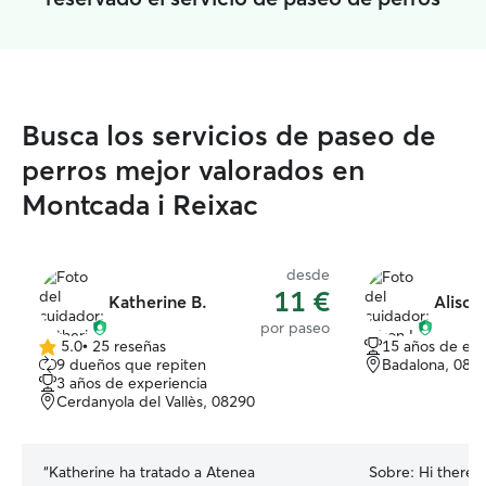
Busca los servicios de paseo de
perros mejor valorados en
Montcada i Reixac
desde
11 €
Katherine B.
Alison 
por paseo
5.0
•
25 reseñas
15 años de exp
5.0
9 dueños que repiten
Badalona, 089
de
3 años de experiencia
5
Cerdanyola del Vallès, 08290
estrellas
“
Katherine ha tratado a Atenea
Sobre:
Hi there! 