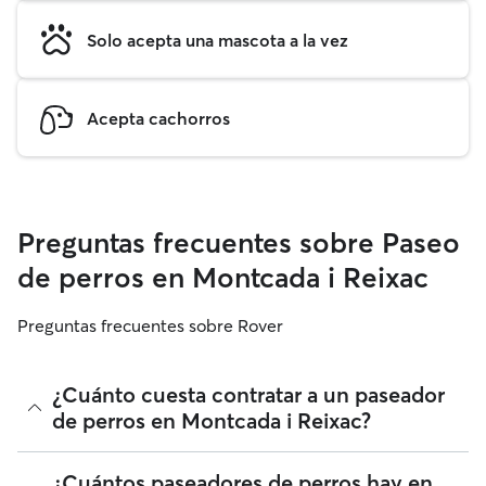
Solo acepta una mascota a la vez
Acepta cachorros
Preguntas frecuentes sobre Paseo
de perros en Montcada i Reixac
Preguntas frecuentes sobre Rover
¿Cuánto cuesta contratar a un paseador
de perros en Montcada i Reixac?
Los paseadores de perros de Rover tienen plena libertad
¿Cuántos paseadores de perros hay en