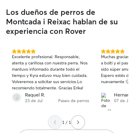
home, which gives
care for your pet
Los dueños de perros de
weekdays and wee
Badalona and ha
Montcada i Reixac hablan de su
traveling to your
experiencia con Rover
with limited publi
issue for me. To give your pets full,
dedicated attent
safety of their o
5.0
5.0
I exclusively pro
Excelente profesional. Responsable,
Muchas gracias L
de
de
prioritize safety
atenta y cariñosa con nuestra perra. Nos
a bolti y el pas
5
5
follow all establ
mantuvo informado durante todo el
sido súper amable
estrellas
estrellas
always happy to g
tiempo y Kyra estuvo muy bien cuidada.
Espero estés dis
walks, and cuddl
Volveremos a solicitar sus servicios.Lo
nuevamente 🙂
recomiendo totalmente. Gracias Erika!
Raquel R.
Hernan R
23 de Jul
Paseo de perros
07 de Jul
1 / 1