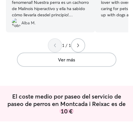
fenomenal! Nuestra perra es un cachorro
lover with over 
de Malinois hiperactivo y ella ha sabido
caring for pets of
cómo llevarla desdel principio!
up with dogs and
Recomiendo 100% a Katherine y su
and dog owner. W
Alba M.
pareja!
”
my own pets, I re
walking shelter 
me hands-on exp
1 / 1
of various sizes,
temperaments. W
needs energetic 
Ver más
or daily routines 
every pet as if t
wait to meet your
: • I am comfort
handling reactive
El coste medio por paseo del servicio de
always send regu
updates during e
paseo de perros en Montcada i Reixac es de
your fur baby is
10 €
for. Languages Sp
and French, conv
understanding of Spanis