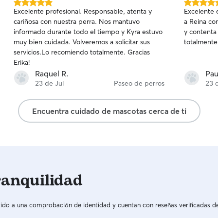
5.0
5.0
Excelente profesional. Responsable, atenta y
Excelente e
de
de
cariñosa con nuestra perra. Nos mantuvo
a Reina co
5
5
informado durante todo el tiempo y Kyra estuvo
y contenta
estrellas
estrellas
muy bien cuidada. Volveremos a solicitar sus
totalmente!
servicios.Lo recomiendo totalmente. Gracias
Erika!
Raquel R.
Pau
23 de Jul
Paseo de perros
23 
Encuentra cuidado de mascotas cerca de ti
ranquilidad
do a una comprobación de identidad y cuentan con reseñas verificadas d