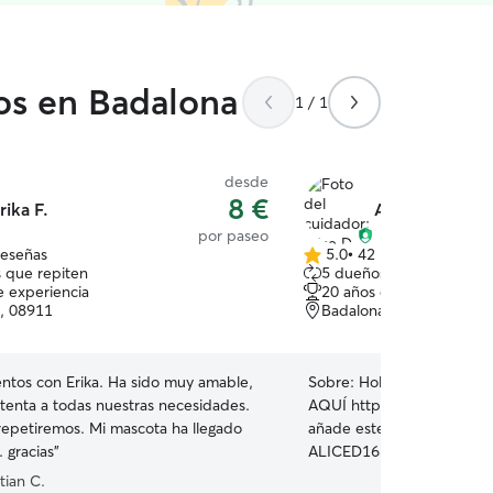
dos en Badalona
1 / 1
desde
8 €
rika F.
Alice D.
por paseo
reseñas
5.0
•
42 reseñas
5.0
 que repiten
5 dueños que repiten
de
e experiencia
20 años de experiencia
5
, 08911
Badalona, 08912
estrellas
ntos con Erika. Ha sido muy amable,
Sobre:
Hola! 🇬🇧 🇮🇹 🇫
atenta a todas nuestras necesidades.
AQUÍ https://www.rover.c
repetiremos. Mi mascota ha llegado
añade este CÓDIGO P
 gracias
”
ALICED16309 y recibes 
DESCUENTO en tu PRIM
tian C.