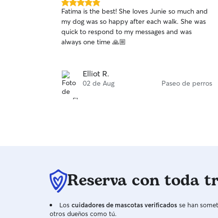
5.0
home, follow all established routines, and am
Fatima is the best! She loves Junie so much and
de
always happy to give plenty of plays, walks, and
my dog was so happy after each walk. She was
5
cuddles!
quick to respond to my messages and was
estrellas
always one time 🙏🏼
Elliot R.
02 de Aug
Paseo de perros
Reserva con toda t
Los
cuidadores de mascotas verificados
se han someti
otros dueños como tú.