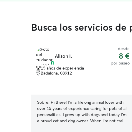
Busca los servicios de
desde
8 €
Alison I.
por paseo
15 años de experiencia
Badalona, 08912
Sobre:
Hi there! I’m a lifelong animal lover with
over 15 years of experience caring for pets of all
personalities. I grew up with dogs and today I’m
a proud cat and dog owner. When I’m not caring
for my own pets, I regularly volunteer walking