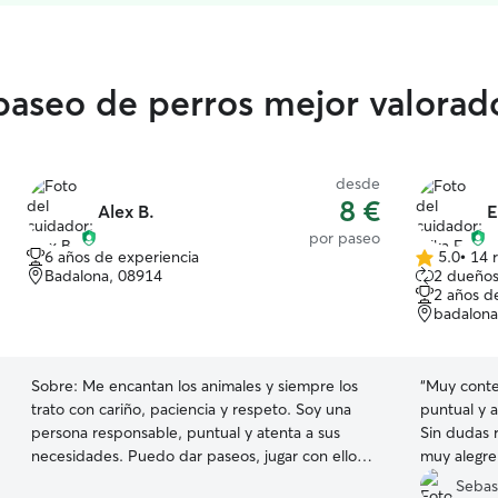
 paseo de perros mejor valora
desde
8 €
Alex B.
E
por paseo
6 años de experiencia
5.0
•
14 
5.0
Badalona, 08914
2 dueños
de
2 años d
5
badalona
estrellas
Sobre:
Me encantan los animales y siempre los
“
Muy conte
trato con cariño, paciencia y respeto. Soy una
puntual y 
persona responsable, puntual y atenta a sus
Sin dudas 
necesidades. Puedo dar paseos, jugar con ellos,
muy alegre.
alimentarlos, asegurarme de que tengan agua,
Sebas