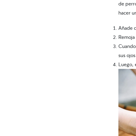
de perr
hacer un
Añade do
Remoja 
Cuando l
sus ojos
Luego, e