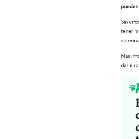
pueden
Sin emb
tener m
veterin
Más inf
darle ro