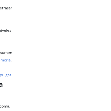
etrasar
niveles
onsumen
emoria
.
 pulgas
.
a
 coma,