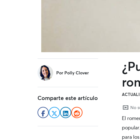
¿P
sidebar
Por
Polly Clover
ro
ACTUALI
Comparte este artículo
No su
El romer
popular
para lo