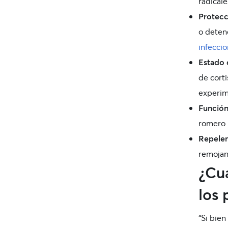
radicale
Protecc
o deten
infecci
Estado 
de corti
experi
Función
romero
Repelen
remojan
¿Cuá
los 
“Si bie