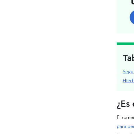
Ta
Segu
Hierb
¿Es 
El rome
para pe