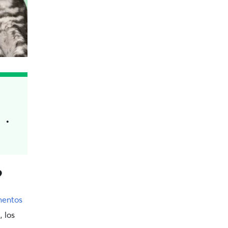
?
mentos
, los