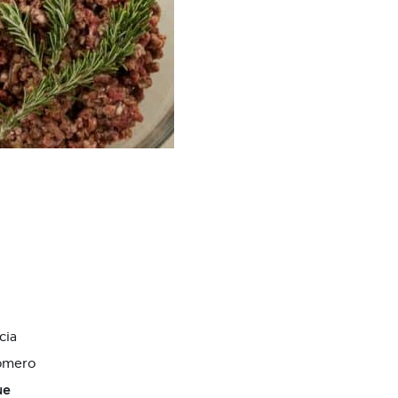
cia
romero
ue