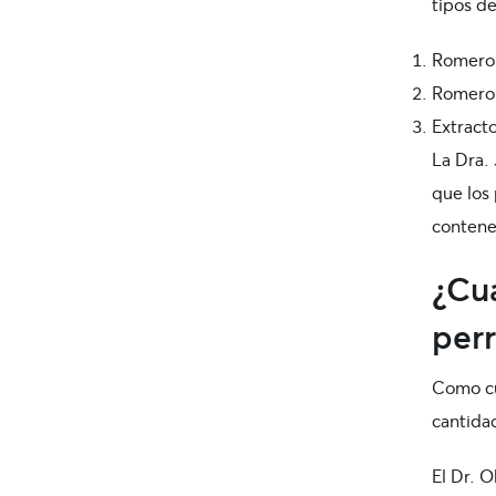
tipos d
Romero 
Romero 
Extract
La Dra.
que los
contene
¿Cu
perr
Como c
cantida
El Dr. O