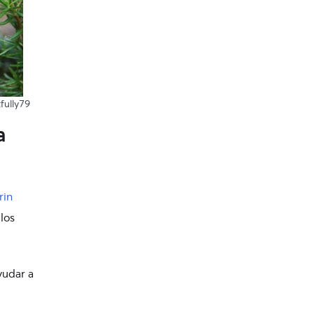
tfully79
a
rin
los
yudar a