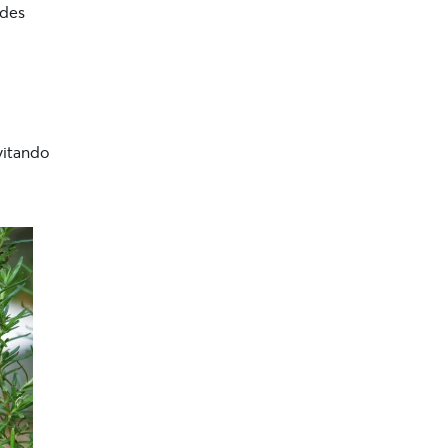
edes
evitando