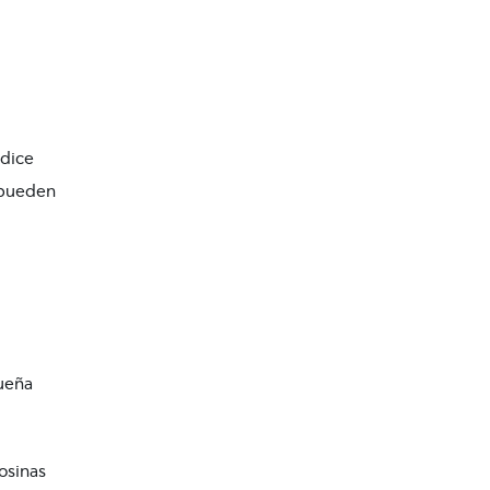
 dice
 pueden
ueña
osinas