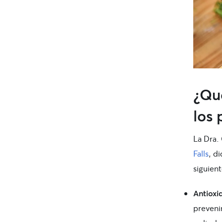
¿Qué
los 
La Dra.
Falls
, d
siguient
Antioxi
preveni