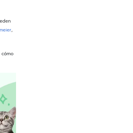
ueden
rmeier
,
s, cómo