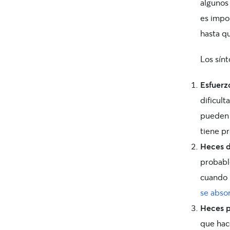
algunos
es impo
hasta qu
Los sín
Esfuerz
dificul
pueden e
tiene pr
Heces d
probable
cuando 
se abso
Heces p
que hac