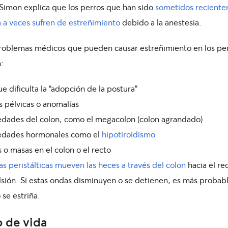
 Simon explica que los perros que han sido
sometidos recient
a a veces sufren de estreñimiento
debido a la anestesia.
roblemas médicos que pueden causar estreñimiento en los pe
:
e dificulta la “adopción de la postura”
s pélvicas o anomalías
dades del colon, como el megacolon (colon agrandado)
edades hormonales como el
hipotiroidismo
 o masas en el colon o el recto
s peristálticas mueven las heces a través del colon
hacia el re
lsión. Si estas ondas disminuyen o se detienen, es más probab
 se estriña.
o de vida