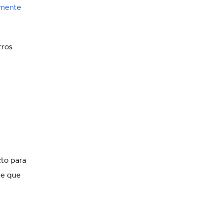
emente
rros
cto para
le que