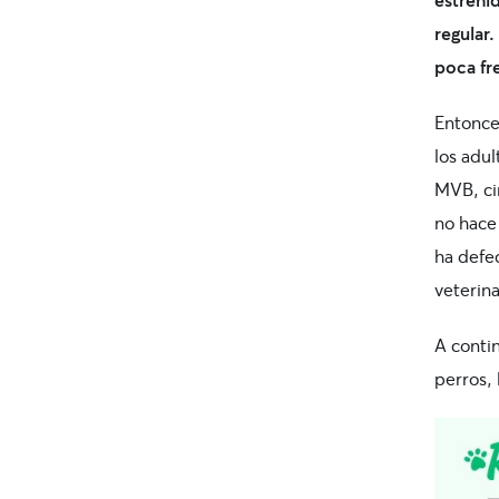
regular
poca fr
Entonce
los adul
MVB, ci
no hace
ha defe
veterina
A conti
perros, 