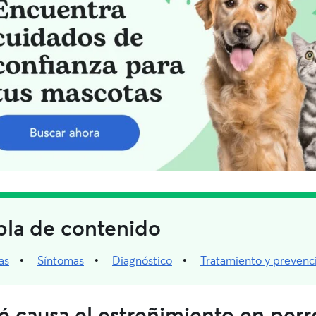
bla de contenido
as
Síntomas
Diagnóstico
Tratamiento y prevenc
 causa el estreñimiento en perr