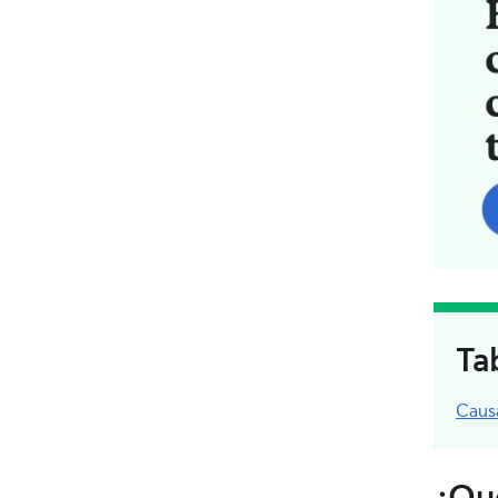
Ta
Caus
¿Qué