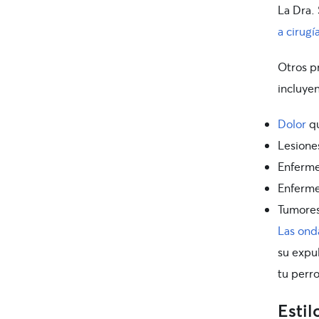
La Dra.
a cirugí
Otros p
incluyen
Dolor
qu
Lesione
Enferme
Enferm
Tumores
Las onda
su expu
tu perro
Estil