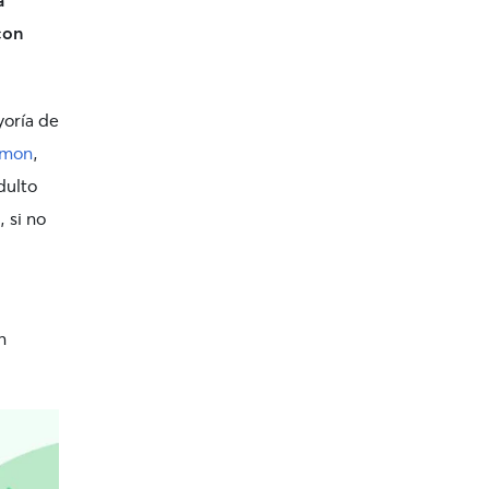
con
yoría de
imon
,
dulto
 si no
n