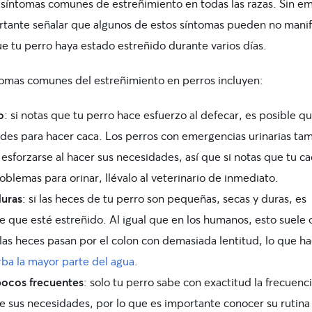
 síntomas comunes de estreñimiento en todas las razas. Sin e
rtante señalar que algunos de estos síntomas pueden no manif
e tu perro haya estado estreñido durante varios días.
tomas comunes del estreñimiento en perros incluyen:
o
: si notas que tu perro hace esfuerzo al defecar, es posible q
tades para hacer caca. Los perros con emergencias urinarias ta
sforzarse al hacer sus necesidades, así que si notas que tu c
oblemas para orinar, llévalo al veterinario de inmediato.
uras
: si las heces de tu perro son pequeñas, secas y duras, es
 que esté estreñido. Al igual que en los humanos, esto suele o
las heces pasan por el colon con demasiada lentitud, lo que h
rba la mayor parte del agua
.
ocos frecuentes
: solo tu perro sabe con exactitud la frecuenci
e sus necesidades, por lo que es importante conocer su rutina