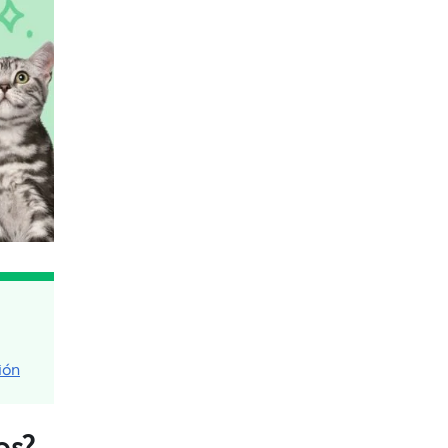
ión
os?