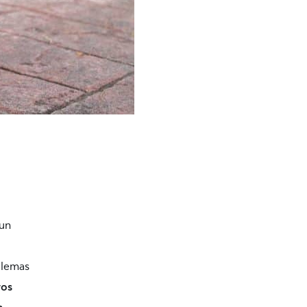
 un
blemas
ros
a