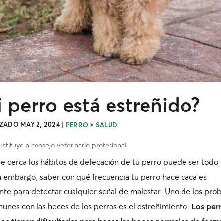
 perro está estreñido?
ZADO MAY 2, 2024
|
>
PERRO
SALUD
stituye a consejo veterinario profesional.
de cerca los hábitos de defecación de tu perro puede ser todo
in embargo, saber con qué frecuencia tu perro hace caca es
nte para detectar cualquier señal de malestar. Uno de los pro
unes con las heces de los perros es el estreñimiento.
Los per
dos tienen dificultades para hacer las heces normales de form