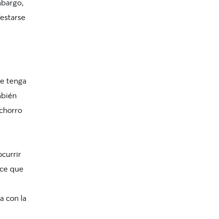
mbargo,
estarse
ue tenga
mbién
achorro
currir
ace que
a con la