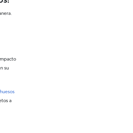
anera.
impacto
en su
huesos
etos a