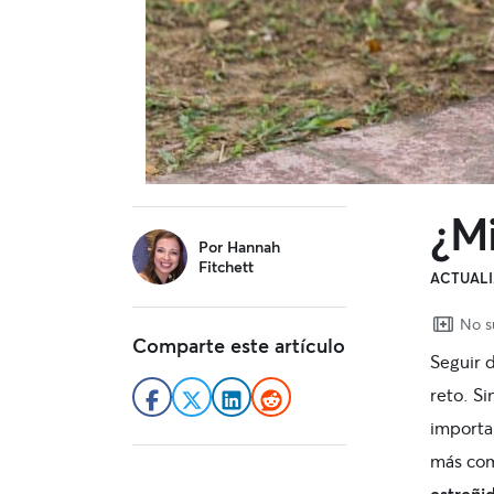
¿Mi
sidebar
Por
Hannah
Fitchett
ACTUALI
No su
Comparte este artículo
Seguir 
reto. S
importa
más com
estreñi