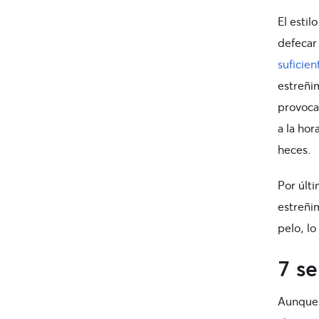
El esti
defecar
suficien
estreñi
provoca
a la ho
heces.
Por últi
estreñi
pelo, lo
7 se
Aunque 