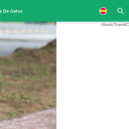
s De Gatos
Bus
iStock/ThamKC