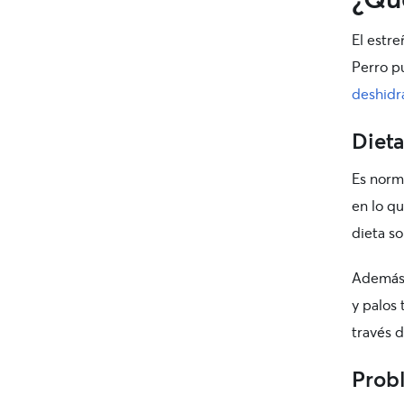
El estr
Perro p
deshidr
Dieta
Es norm
en lo qu
dieta so
Además,
y palos
través 
Prob