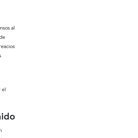
nsos al
ede
reacios
s
 el
ñido
n