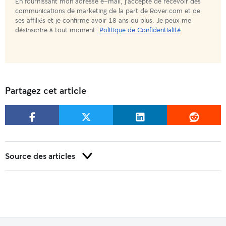
En fournissant mon adresse e-mail, j'accepte de recevoir des
êtes
communications de marketing de la part de Rover.com et de
ses affiliés et je confirme avoir 18 ans ou plus. Je peux me
abonné(e)
désinscrire à tout moment.
Politique de Confidentialité
!
Partagez cet article
Source des articles
Johnson T., « Ice or Ice Water Does Not Cause Bloat in Dogs »
(juin 2014), Veterinary Information Network,
https://veterinarypartner.vin.com/default.aspx?
pid=19239&id=6341578
Brooks W., « Bloat - The Mother of All Emergencies »
(janvier 2001), Veterinary Information Network,