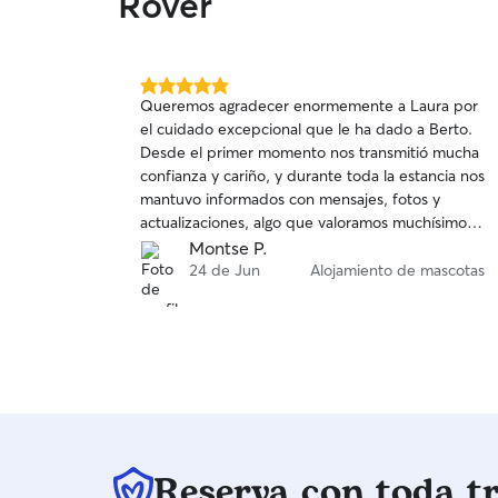
Rover
5.0
Queremos agradecer enormemente a Laura por
de
el cuidado excepcional que le ha dado a Berto.
5
Desde el primer momento nos transmitió mucha
estrellas
confianza y cariño, y durante toda la estancia nos
mantuvo informados con mensajes, fotos y
actualizaciones, algo que valoramos muchísimo.
Berto ha estado tan bien atendido, mimado y
Montse P.
cuidado que casi parecía que no quería volver a
24 de Jun
Alojamiento de mascotas
casa. Se notaba que estaba feliz, tranquilo y
como en familia. No podríamos estar más
contentos con la experiencia y, sin duda,
volveremos a confiar en Laura cuando lo
necesitemos. ¡Totalmente recomendable!
Reserva con toda t