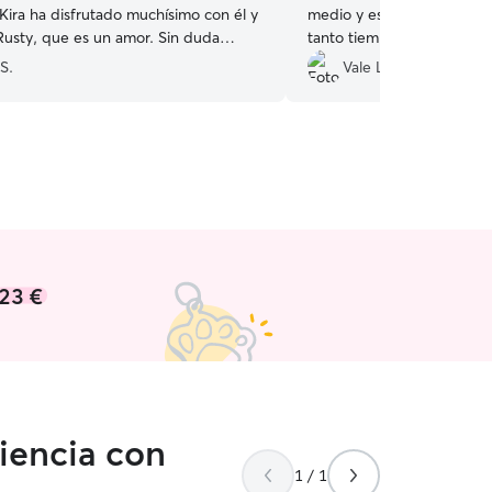
Kira ha disfrutado muchísimo con él y
medio y es la primera vez 
 Rusty, que es un amor. Sin duda
tanto tiempo y fue un aliv
ando regrese!!
”
la ansiedad de los primero
S.
Vale L.
con Alexia, dando paseos 
días y durmiendo la siesta 
acondicionado. Tiene nuest
definitivamente vamos a re
23 €
iencia con
1 / 1