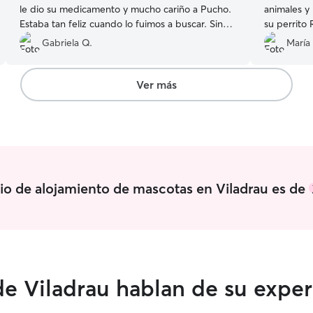
le dio su medicamento y mucho cariño a Pucho.
animales y 
Estaba tan feliz cuando lo fuimos a buscar. Sin
su perrito
duda el lugar perfecto para dejar los perritos
repetiré cu
Gabriela Q.
María 
cuando tengas necesidad por viaje o alguna
circunstancia. Abrazos y gracias
”
Ver más
cio de alojamiento de mascotas en Viladrau es de
e Viladrau hablan de su exper