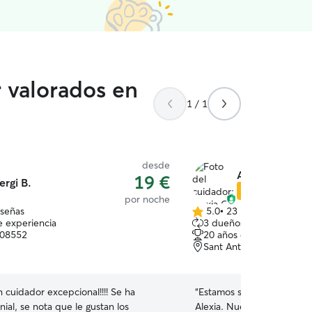
r valorados en
1 / 1
desde
Alexia G.
19 €
ergi B.
Star Sitter
por noche
eseñas
5.0
•
23 reseñas
5.0
e experiencia
3 dueños que repiten
de
, 08552
20 años de experiencia
5
Sant Antoni de Vilamajo
estrellas
n cuidador excepcional!!!! Se ha
“
Estamos super contentos
ial, se nota que le gustan los
Alexia. Nuestra perra es u