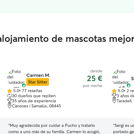
 alojamiento de mascotas mejo
desde
Carmen M.
25 €
S
Star Sitter
por noche
5.0
•
77 reseñas
5.0
•
2 r
5.0
5.0
30 dueños que repiten
3 años d
de
de
35 años de experiencia
Taradell
5
5
Cànoves i Samalús, 08445
estrellas
estrellas
“
Muy agradecida por cuidar a Pucho y tratarlo
“
Sergi es u
como a uno más de su familia. Carmen lo acogió,
portado gen