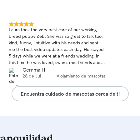
5.0
Laura took the very best care of our working
de
breed puppy Zeb. She was so great to talk too,
5
kind, funny, i ntuitive with his needs and sent
estrellas
me the best video updates each day. He stayed
5 days while we were at a friends wedding, in
this time he was loved, swam, met friends and
had the best time. So grateful Laura thank you,
Gemma H.
would 100% recommend. Hope so much to see
28 de Jul
Alojamiento de mascotas
you again!
Encuentra cuidado de mascotas cerca de ti
ranquilidad