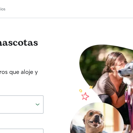
ios
mascotas
os que aloje y