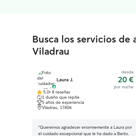
Busca los servicios de
Viladrau
desde
20 €
Laura J.
por noche
5.0
•
8 reseñas
5.0
1 dueño que repite
de
5 años de experiencia
5
Viladrau, 17406
estrellas
“
Queremos agradecer enormemente a Laura por
el cuidado excepcional que le ha dado a Berto.