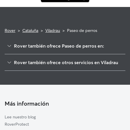
Rover
>
Cataluña
>
Viladrau
>
Paseo de perros
Rover también ofrece Paseo de perros en:
Espinelves
Rover también ofrece otros servicios en Viladrau
El Brull
Cuidadores de Perros en Viladrau
Calldetenes
Guarderia Canina en Viladrau
Taradell
Cuidado de mascota en Viladrau
Seva
Cuidadores a domicilio en Viladrau
Sant Hilari Sacalm
Más información
Cuidadores de Gatos en Viladrau
Santa Eugènia de Berga
Lee nuestro blog
Arbúcies
RoverProtect
Fogars de Montclús