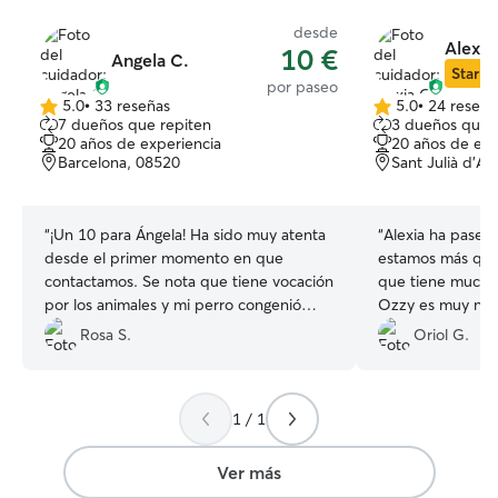
desde
Alexia
10 €
Angela C.
Star Si
por paseo
5.0
•
33 reseñas
5.0
•
24 reseña
5.0
5.0
7 dueños que repiten
3 dueños que 
de
de
20 años de experiencia
20 años de exp
5
5
Barcelona, 08520
Sant Julià d'Al
estrellas
estrellas
“
¡Un 10 para Ángela! Ha sido muy atenta
“
Alexia ha pasea
desde el primer momento en que
estamos más que
contactamos. Se nota que tiene vocación
que tiene mucha 
por los animales y mi perro congenió
Ozzy es muy nerv
rápido con ella. Me ha informado y
manejar y con el
Rosa S.
Oriol G.
enviado fotos/vídeos de Rayo cada día y
pasear tranquilo 
se preocupa por los detalles. Sin duda
Transmite mucha 
contaremos con ella de nuevo si
Alexia!!
”
1 / 1
volvemos a ausentarnos!!❤️
”
Ver más