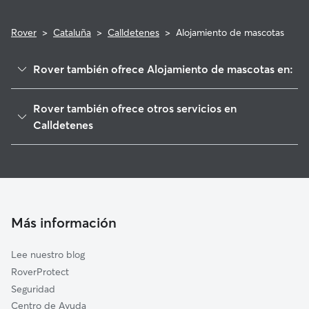
Rover
>
Cataluña
>
Calldetenes
>
Alojamiento de mascotas
Rover también ofrece Alojamiento de mascotas en:
Folgueroles
Rover también ofrece otros servicios en
Santa Eugènia de Berga
Calldetenes
Taradell
Paseadores de Perros en Calldetenes
Vic
Guarderia Canina en Calldetenes
Espinelves
Cuidado de mascota en Calldetenes
Viladrau
Cuidadores a domicilio en Calldetenes
Más información
Les Masies de Roda
Cuidadores de Gatos en Calldetenes
Malla
Lee nuestro blog
Seva
RoverProtect
Gurb
Seguridad
El Brull
Centro de Ayuda