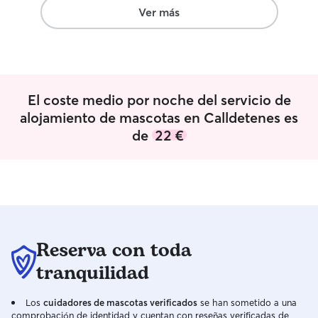
volver a casa. Se notaba que estaba
muchísima activi
Ver más
feliz, tranquilo y como en familia. No
Así que siempre 
podríamos estar más contentos con la
ellos puedan, co
experiencia y, sin duda, volveremos a
Dani para cuidar
confiar en Laura cuando lo necesitemos.
¡Totalmente recomendable!
”
El coste medio por noche del servicio de
alojamiento de mascotas en Calldetenes es
de
22 €
Reserva con toda
tranquilidad
Los
cuidadores de mascotas verificados
se han sometido a una
comprobación de identidad y cuentan con reseñas verificadas de