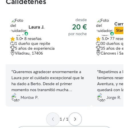
Calldetenes
desde
Carme
20 €
Laura J.
Star Si
por noche
5.0
•
8 reseñas
5.0
•
77 reseña
5.0
5.0
1 dueño que repite
30 dueños que
de
de
5 años de experiencia
35 años de exp
5
5
Viladrau, 17406
Cànoves i Sama
estrellas
estrellas
“
Queremos agradecer enormemente a
“
Repetimos a los
Laura por el cuidado excepcional que le
teníamos reserv
ha dado a Berto. Desde el primer
Aventura, y nec
momento nos transmitió mucha
quedará con la G
confianza y cariño, y durante toda la
nuestro joven bor
Montse P.
Jorge R.
estancia nos mantuvo informados con
muy activo y mu
mensajes, fotos y actualizaciones, algo
perros, además
que valoramos muchísimo. Berto ha
algunas cosas si 
1 / 1
estado tan bien atendido, mimado y
increíble, estuvi
cuidado que casi parecía que no quería
hizo super amigo