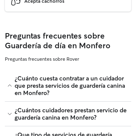
Acepta cachorros
Preguntas frecuentes sobre
Guardería de día en Monfero
Preguntas frecuentes sobre Rover
¿Cuánto cuesta contratar a un cuidador
que presta servicios de guardería canina
en Monfero?
Los cuidadores en Rover tienen plena libertad para fijar sus
¿Cuántos cuidadores prestan servicio de
tarifas. El coste medio de un cuidador con guardería para
guardería canina en Monfero?
perros en Monfero en Rover en agosto 2026 fue de
alrededor de 15 por día, incluyendo las tarifas de servicio de
Rover. La tarifa de un cuidador también puede cambiar en
Desde agosto 2026, 101 cuidadores han prestado servicios
¿Que tipo de servicios de guardería
función de la personalización de tu reserva para que se