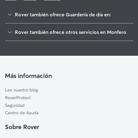
Rover también ofrece Guardería de día en:
Irixoa
Rover también ofrece otros servicios en Monfero
Vilarmaior
Cuidadores de Perros en Monfero
Cabanas
Paseadores de Perros en Monfero
A Capela
Cuidado de mascota en Monfero
Paderne
Cuidadores a domicilio en Monfero
Pontedeume
Más información
Cuidadores de Gatos en Monfero
Aranga
Lee nuestro blog
Miño
RoverProtect
Coirós
Seguridad
Betanzos
Centro de Ayuda
Fene
Sobre Rover
Sada