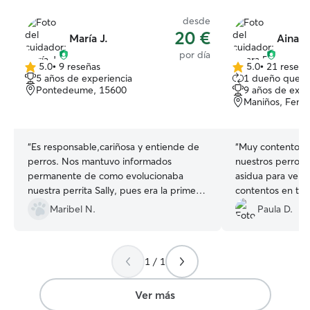
desde
20 €
María J.
Ainara
por día
5.0
•
9 reseñas
5.0
•
21 reseña
5.0
5.0
5 años de experiencia
1 dueño que r
de
de
Pontedeume, 15600
9 años de expe
5
5
Maniños, Fene
estrellas
estrellas
“
Es responsable,cariñosa y entiende de
“
Muy contentos 
perros. Nos mantuvo informados
nuestros perros
permanente de como evolucionaba
asidua para ver 
nuestra perrita Sally, pues era la primera
contentos en to
vez que se quedaba con ella, y
Ainara, repetimo
Maribel N.
Paula D.
recibimos al animal sin ningún estrés. No
se puede pedir más ,recomendable al
ciento por ciento
”
1 / 1
Ver más