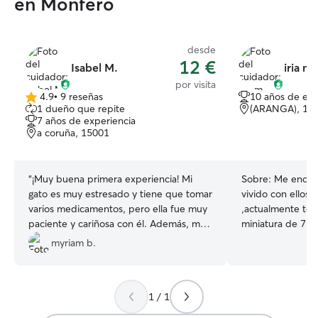
en Monfero
desde
12 €
Isabel M.
iria m.
por visita
4.9
•
9 reseñas
10 años de exp
4.9
1 dueño que repite
(ARANGA), 15
de
7 años de experiencia
5
a coruña, 15001
estrellas
“
¡Muy buena primera experiencia! Mi
Sobre:
Me encant
gato es muy estresado y tiene que tomar
vivido con ellos
varios medicamentos, pero ella fue muy
,actualmente te
paciente y cariñosa con él. Además, me
miniatura de 7 k
envió fotos y me mantuvo informada
estar con ellos y
myriam b.
durante la visita. ¡Muchas gracias de
paciencia.Entien
nuevo!
”
soy muy cariñosa 
un salón grande
1 / 1
,además de una 
perros anteriorm