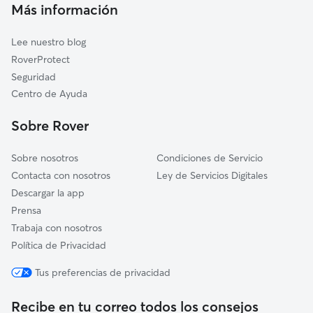
Cuidado de mascota en Monfero
Pontedeume
Más información
Cuidadores a domicilio en Monfero
Miño
Lee nuestro blog
Coirós
RoverProtect
Betanzos
Seguridad
Fene
Centro de Ayuda
Sada
Sobre Rover
Bergondo
Sobre nosotros
Condiciones de Servicio
Contacta con nosotros
Ley de Servicios Digitales
Descargar la app
Prensa
Trabaja con nosotros
Política de Privacidad
Tus preferencias de privacidad
Recibe en tu correo todos los consejos