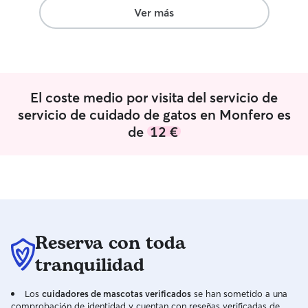
y amigos como d
Ver más
necesitaban ,tam
experiencias ad
acogida de perros y gato
and I have lived 
little, I currentl
El coste medio por visita del servicio de
schnauzer . I have time to be with them
and walk them and
servicio de cuidado de gatos en Monfero es
understand their
de
12 €
affectionate with
large living room 
addition to a ter
dogs both from m
and from people
also had experie
dog and cat shelt
Reserva con toda
tranquilidad
Los
cuidadores de mascotas verificados
se han sometido a una
comprobación de identidad y cuentan con reseñas verificadas de