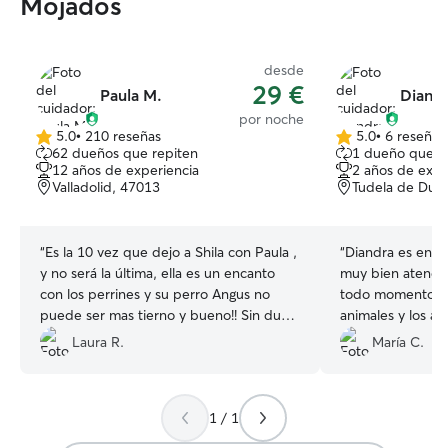
Mojados
desde
29 €
Paula M.
Diandr
por noche
5.0
•
210 reseñas
5.0
•
6 reseñas
5.0
5.0
62 dueños que repiten
1 dueño que r
de
de
12 años de experiencia
2 años de expe
5
5
Valladolid, 47013
Tudela de Due
estrellas
estrellas
“
Es la 10 vez que dejo a Shila con Paula ,
“
Diandra es enca
y no será la última, ella es un encanto
muy bien atendi
con los perrines y su perro Angus no
todo momento. S
puede ser mas tierno y bueno!! Sin duda
animales y los ani
alguna... es muy atenta y cariñosa con
recomiendo 100
Laura R.
María C.
ellos y a nosotros nos tiene informados
en todo momento con fotos y mensajes
lo que da mucha tranquilidad...Shila la
1 / 1
adora y cuando la ve se va feliz de la
vida! Es como un finde de diversión cada