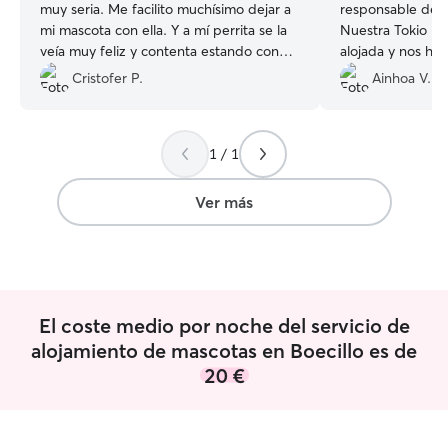
muy seria. Me facilito muchísimo dejar a
responsable de 
mi mascota con ella. Y a mí perrita se la
Nuestra Tokio ha
veía muy feliz y contenta estando con
alojada y nos ha
ella.
”
su estancia. Nos
Cristofer P.
Ainhoa V.
buenos consejos 
haremos caso. R
1 / 1
Ver más
El coste medio por noche del servicio de
alojamiento de mascotas en Boecillo es de
20 €