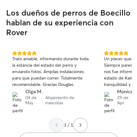
Los dueños de perros de Boecillo
hablan de su experiencia con
Rover
5.0
5.0
Trato amable, informando durante toda
Un placer que Ka
de
de
la estancia del estado del perro y
Siempre parece 
5
5
enviando fotos. Amplias instalaciones
nos fue informan
estrellas
estrellas
para que puedan correr. Totalmente
estado de Kaira 
recomendable. Gracias Douglas.
tranquilidad y co
Olga M.
Monica P
04 de
Alojamiento de
29 de
May
mascotas
Apr
1 / 1