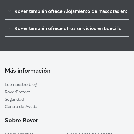
Rover también ofrece Alojamiento de mascotas en:
Viana de Cega
Rover también ofrece otros servicios en Boecillo
Tudela de Duero
Paseadores de Perros en Boecillo
Laguna de Duero
Guarderia Canina en Boecillo
Aldeamayor de San Martín
Cuidado de mascota en Boecillo
Cistérniga
Cuidadores a domicilio en Boecillo
La Pedraja de Portillo
Más información
Cuidadores de Gatos en Boecillo
Valdestillas
Lee nuestro blog
Aldea de San Miguel
RoverProtect
Simancas
Seguridad
Arroyo de la Encomienda
Centro de Ayuda
Valladolid
Sobre Rover
Mojados