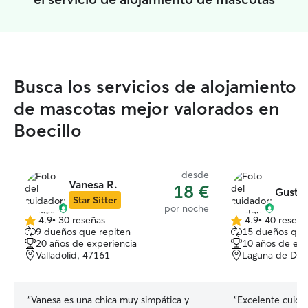
Busca los servicios de alojamiento
de mascotas mejor valorados en
Boecillo
desde
Vanesa R.
18 €
Gustav
Star Sitter
por noche
4.9
•
30 reseñas
4.9
•
40 reseña
4.9
4.9
9 dueños que repiten
15 dueños que
de
de
20 años de experiencia
10 años de exp
5
5
Valladolid, 47161
Laguna de Due
estrellas
estrellas
“
Vanesa es una chica muy simpática y
“
Excelente cuida