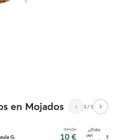
dos en Mojados
1 / 1
desde
10 €
aula G.
Sandra L.