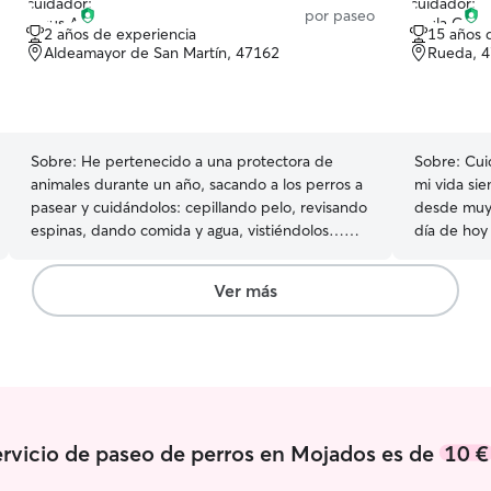
por paseo
2 años de experiencia
15 años 
Aldeamayor de San Martín, 47162
Rueda, 
Sobre:
He pertenecido a una protectora de
Sobre:
Cui
animales durante un año, sacando a los perros a
mi vida si
pasear y cuidándolos: cepillando pelo, revisando
desde muy 
espinas, dando comida y agua, vistiéndolos…
día de hoy
Pongo precios bajos porque lo que me importa
que me ha 
es divertirme haciendo algo que me gusta y
PPP Trabajo con animales por lo cual podría
Ver más
disfrutar de un buen momento rodeado de
darles el 
animales. Soy un estudiante actualmente de
mostrarles cari
vacaciones y me encantaría poder disfrutar mi
como si fu
tiempo libre con mascotas, cualquier horario me
sobre todo
viene bien para realizar las actividades. Los
otorgándol
paseos serán seguros y con máxima atención
singular a la mascota. Asimismo, ofrezco asistir a
ervicio de paseo de perros en Mojados es de
10 €
la casa del dueño con plena confianza y realizar
los cuidados que sean necesarios a la mascota