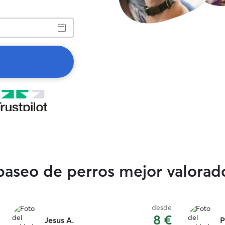
 paseo de perros mejor valora
desde
8 €
Jesus A.
P