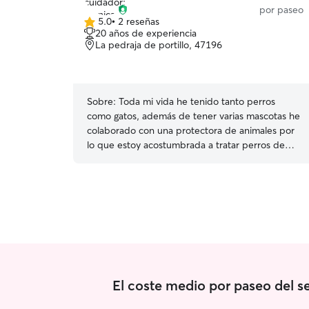
por paseo
5.0
•
2 reseñas
5.0
20 años de experiencia
de
La pedraja de portillo, 47196
5
estrellas
Sobre:
Toda mi vida he tenido tanto perros
como gatos, además de tener varias mascotas he
colaborado con una protectora de animales por
lo que estoy acostumbrada a tratar perros de
todo tipo. Dependerá de la semana podré
atender a su mascota por la mañana o por la
tarde por lo que hable conmigo para poder ver
compatibilidad horaria. En ocasiones estoy en
Aranda de Duero por lo que en festividades o
fin de semana puedo cuidar a tu mascota
también en Aranda de Duero y alrededores.
Cuidaré de su mascota como me indique,
siempre y cuando esto no sea algo malo para la
El coste medio por paseo del s
salud y bienestar del animal. Siempre haré lo
mejor para ellos