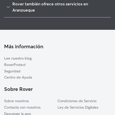
Rover también ofrece otros servicios en
Renera
Aranzueque
Armuña de Tajuña
Cuidadores de Perros en Aranzueque
Horche
Guarderia Canina en Aranzueque
Pozo de Guadalajara
Cuidado de mascota en Aranzueque
Pioz
Cuidadores a domicilio en Aranzueque
Más información
Yebes
Cuidadores de Gatos en Aranzueque
Pezuela de las Torres
Lee nuestro blog
Chiloeches
RoverProtect
Lupiana
Seguridad
Fuentenovilla
Centro de Ayuda
Los Santos de la Humosa
Sobre Rover
Sobre nosotros
Condiciones de Servicio
Contacta con nosotros
Ley de Servicios Digitales
Descargar la app