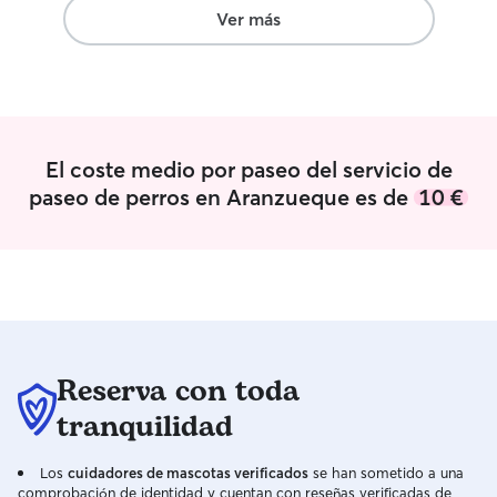
empleada por lo cual tengo tiempo
Ver más
100% para atender a tu mascota!
Escríbeme para más información y
coordinar cualquier situación con más
facilidad Vivo en una propiedad vallada
de 1000m2 por lo que hay mucha
seguridad de tu mascota en mi casa.
El coste medio por paseo del servicio de
Tiene zonas de césped natural, de
paseo de perros en Aranzueque es de
10 €
piedra, de césped artificial y de baldosas
Reserva con toda
tranquilidad
Los
cuidadores de mascotas verificados
se han sometido a una
comprobación de identidad y cuentan con reseñas verificadas de