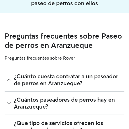
paseo de perros con ellos
Preguntas frecuentes sobre Paseo
de perros en Aranzueque
Preguntas frecuentes sobre Rover
¿Cuánto cuesta contratar a un paseador
de perros en Aranzueque?
Los paseadores de perros de Rover tienen plena libertad
¿Cuántos paseadores de perros hay en
para fijar sus tarifas. El coste medio de un paseador de
Aranzueque?
perros en Aranzueque en Rover en agosto 2026 fue de
alrededor de 10 por paseo, incluyendo las tarifas de servicio
de Rover. La tarifa de un paseador de perros también
A fecha de agosto 2026, hay 3.155 paseadores de perros en
¿Que tipo de servicios ofrecen los
puede cambiar en función de la personalización de tu
Aranzueque. Puedes filtrar, clasificar, ampliar el radio, leer