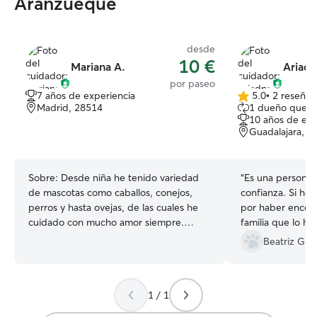
Aranzueque
desde
10 €
Mariana A.
Ariadn
por paseo
7 años de experiencia
5.0
•
2 reseñas
5.0
Madrid, 28514
1 dueño que r
de
10 años de exp
5
Guadalajara, 1
estrellas
Sobre:
Desde niña he tenido variedad
“
Es una persona i
de mascotas como caballos, conejos,
confianza. Si he anulado las reservas, es
perros y hasta ovejas, de las cuales he
por haber encont
cuidado con mucho amor siempre.
familia que lo hará. Sólo puedo da
También, he sido encargada de cuidar
gracias por el ser
Beatriz G.
mascotas en mi familia y vecinos. Tengo
gran disposición para cuidar de tu
mascota. Vivo en una parcela de
1 / 1
1000m2 con piscina (por si a tu perro le
gusta refrescarse) Actualmente no estoy