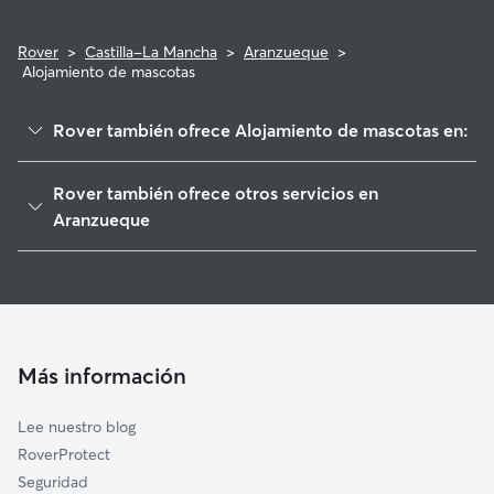
Rover
>
Castilla-La Mancha
>
Aranzueque
>
Alojamiento de mascotas
Rover también ofrece Alojamiento de mascotas en:
Hontoba
Rover también ofrece otros servicios en
Renera
Aranzueque
Armuña de Tajuña
Paseadores de Perros en Aranzueque
Horche
Guarderia Canina en Aranzueque
Pozo de Guadalajara
Cuidado de mascota en Aranzueque
Pioz
Cuidadores a domicilio en Aranzueque
Más información
Yebes
Cuidadores de Gatos en Aranzueque
Pezuela de las Torres
Lee nuestro blog
Chiloeches
RoverProtect
Lupiana
Seguridad