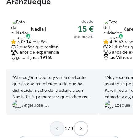
Aranzueque
desde
15 €
Nadia i.
Karen 
por noche
5.0
•
14 reseñas
4.9
•
63 reseña
5.0
4.9
2 dueños que repiten
21 dueños que
de
de
6 años de experiencia
6 años de expe
5
5
guadalajara, 19160
Las Villas de 
estrellas
estrellas
“
Al recoger a Copito y ver lo contento
“
Muy recomendabl
que estaba me di cuenta de que ha
asustadiza pero 
disfrutado mucho de la estancia con
Karen recibí fot
Nadia. Es la primera vez que lo hemos
cómoda y a gusto
dejado con ella y rápidamente
Ángel José G.
Ezequiel V.
comprobamos el cariño, amor y
paciencia que tiene Nadia con nuestras
mascotas. Nadia, muchas gracias por
1 / 1
todo lo que has hecho ho con Copito. Lo
agradecemos mucho y nos volveremos a