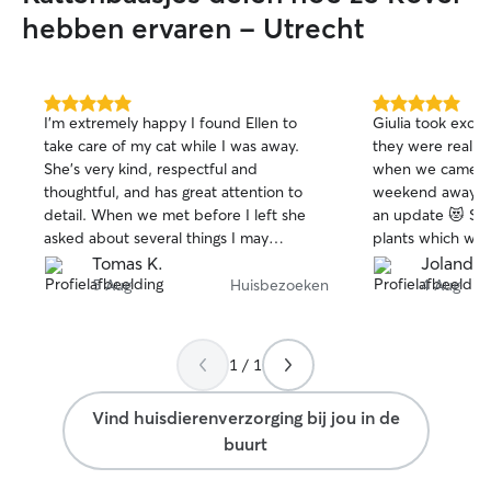
while their owner
hebben ervaren - Utrecht
5.0
5.0
I’m extremely happy I found Ellen to
Giulia took excell
van
van
take care of my cat while I was away.
they were really
5
5
She’s very kind, respectful and
when we came ba
sterren
sterren
thoughtful, and has great attention to
weekend away. E
detail. When we met before I left she
an update 😻 She also watered our
asked about several things I may
plants which was 
otherwise have forgotten, so that gave
these hot days.
Tomas K.
Jolande 
me confidence in her commitment.
5 Aug
Huisbezoeken
4 Aug
While I was away she completely lived
up to that impression—and then some!
She sent me lots of beautiful pictures of
1 / 1
my cat, and he seemed to enjoy her
company tremendously. I couldn’t help
Vind huisdierenverzorging bij jou in de
but suspect he likes her more than me.
buurt
😂 I just have nothing negative or even
neutral to say about my experience.