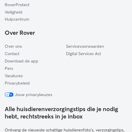
RoverProtect
Montfoort
Veiligheid
Wijdemeren
Hulpcentrum
Soest
Over Rover
Lopik
Over ons
Servicevoorwaarden
Contact
Digital Services Act
Download de app
Pers
Vacatures
Privacybeleid
Jouw privacykeuzes
Alle huisdierenverzorgingstips die je nodig
hebt, rechtstreeks in je inbox
Ontvang de nieuwste schattige huisdierenfoto's, verzorgingstips,