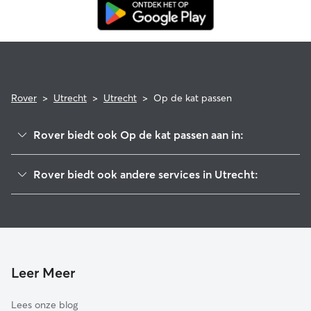
Rover
>
Utrecht
>
Utrecht
>
Op de kat passen
Rover biedt ook Op de kat passen aan in:
De Bilt
Rover biedt ook andere services in Utrecht:
Nieuwegein
Hondenuitlaatservice in Utrecht
Bunnik
Hondenoppas in Utrecht
Zeist
Hondenopvang in Utrecht
Houten
IJsselstein
Leer Meer
Stichtse Vecht
Lees onze blog
Vianen