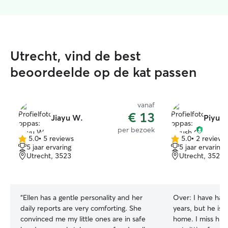
Utrecht, vind de best
beoordeelde op de kat passen
vanaf
€ 13
Jiayu W.
Piyush
per bezoek
5.0
•
5 reviews
5.0
•
2 reviews
5.0
5.0
5 jaar ervaring
5 jaar ervaring
van
van
Utrecht, 3523
Utrecht, 3522
5
5
sterren
sterren
“
Ellen has a gentle personality and her
Over:
I have had
daily reports are very comforting. She
years, but he is
convinced me my little ones are in safe
home. I miss him 