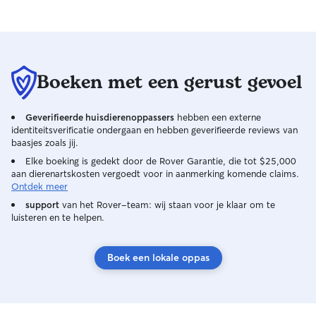
Simply a great experience! I just hope
she’s available whenever I need a sitter
in the future.
Boeken met een gerust gevoel
Geverifieerde huisdierenoppassers
hebben een externe
identiteitsverificatie ondergaan en hebben geverifieerde reviews van
baasjes zoals jij.
Elke boeking is gedekt door de Rover Garantie, die tot $25,000
aan dierenartskosten vergoedt voor in aanmerking komende claims.
Ontdek meer
support
van het Rover-team: wij staan voor je klaar om te
luisteren en te helpen.
Boek een lokale oppas