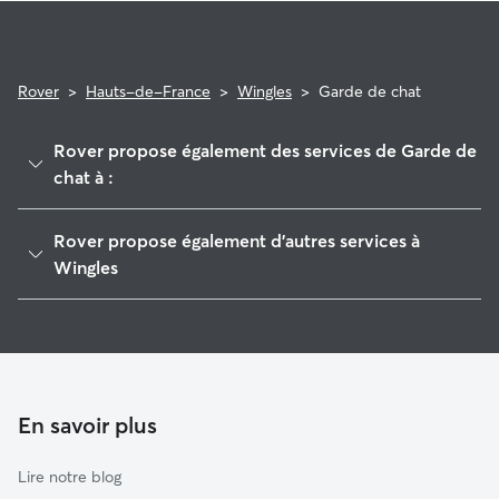
Rover
>
Hauts-de-France
>
Wingles
>
Garde de chat
Rover propose également des services de Garde de
chat à :
Lens
Rover propose également d'autres services à
Douvrin
Wingles
Liévin
Garde de Chien à Wingles
Harnes
Pet Sitters à Wingles
Avion
Garde à domicile à Wingles
Bully-les-Mines
Garderie pour chien à Wingles
En savoir plus
Annoeullin
Promeneur de Chien à Wingles
Carvin
Lire notre blog
Noeux-les-Mines