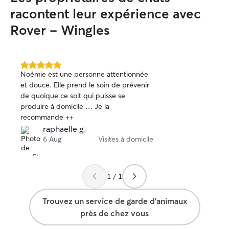
racontent leur expérience avec
Rover - Wingles
5.0 étoile(s)
Noémie est une personne attentionnée
sur
et douce. Elle prend le soin de prévenir
5
de quoique ce soit qui puisse se
produire à domicile … Je la
recommande ++
raphaelle g.
6 Aug
Visites à domicile
1 / 1
Trouvez un service de garde d'animaux
près de chez vous