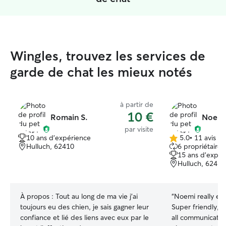
Wingles, trouvez les services de
garde de chat les mieux notés
à partir de
10 €
Romain S.
Noemi
par visite
10 ans d'expérience
5.0
•
11 avis
5.0 étoile(s)
Hulluch, 62410
6 propriétaires
sur
15 ans d'expér
5
Hulluch, 62410
À propos :
Tout au long de ma vie j'ai
“
Noemi really exc
toujours eu des chien, je sais gagner leur
Super friendly, ve
confiance et lié des liens avec eux par le
all communication