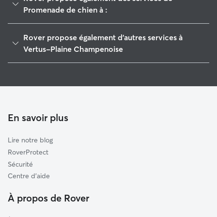
Promenade de chien à :
Blancs-Coteaux
Rover propose également d'autres services à
Le Mesnil-sur-Oger
Vertus-Plaine Champenoise
Mailly-le-Camp
Garde de Chien à Vertus-Plaine Champenoise
Épernay
Pet Sitters à Vertus-Plaine Champenoise
Dormans-Paysages de Champagne
Garderie pour chien à Vertus-Plaine Champenoise
Tours-sur-Marne
En savoir plus
Châlons-en-Champagne
Montmirail
Lire notre blog
Mourmelon-Vesle et Monts de Champagne
RoverProtect
Dormans
Sécurité
Rilly-la-Montagne
Centre d'aide
Sézanne-Brie et Champagne
À propos de Rover