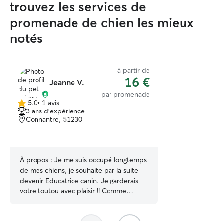
trouvez les services de
promenade de chien les mieux
notés
à partir de
16 €
Jeanne V.
par promenade
5.0
•
1 avis
5.0 étoile(s)
3 ans d'expérience
sur
Connantre, 51230
5
À propos :
Je me suis occupé longtemps
de mes chiens, je souhaite par la suite
devenir Educatrice canin. Je garderais
votre toutou avec plaisir !! Comme
compétence particulière, je possède
l’ACACED et je suis en cours de