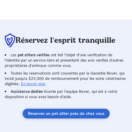
domicile (garde, soins), pour offrir plus
les animaux je fe
de sérénité aux animaux comme à leurs
maximum pour leu
propriétaires. Un accompagnement
envoi régulièrem
directement à domicile, pour prendre
vidéos de vos an
soins de vos compagnons pendant votre
puissiez voir leu
absence (courte ou longue durée), dans
vous pourrez part
Réservez l'esprit tranquille
un cadre familier et rassurant. Visites à
séjour😊
domicile Visites à domicile pour
répondre aux nécessités quotidiennes
Les
pet sitters vérifiés
ont fait l'objet d'une vérification de
de vos animaux : nourriture, eau,
l'identité par un service tiers et présentent des avis vérifiés d'autres
nettoyer gamelles, litières, bacs des
propriétaires d'animaux comme vous.
cages en fonction des espèces et temps
Toutes les réservations sont couvertes par la Garantie Rover, qui
avec l'animal : câlins, jeux, ou
inclut jusqu'à $25,000 de remboursement pour les soins vétérinaires
simplement une présence; pendant vos
éligibles.
En savoir plus
absences, que ce soit de courte ou
Assistance dédiée
fournie par l'équipe Rover, qui est à votre
longues durée, une journée, week-end,
disposition si vous avez besoin d'aide.
vacances, déplacements ou imprévus ...
> A partir de 10 € selon l'animal et ses
Reserver un pet sitter près de chez vous
besoins Supplément kilométrique
applicable à partir de 10 km de Villers
Sous Châtillon Soins de base et conseils