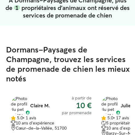
À Dormans-Paysages de Champagne, plus
de
1
propriétaires d'animaux ont réservé des
services de promenade de chien
Dormans-Paysages de
Champagne, trouvez les services
de promenade de chien les mieux
notés
à partir de
10 €
Claire M.
Julie L
par promenade
5.0
•
1 avis
5.0
•
17 avis
5.0 étoile(s)
5.0 étoile(s)
10 ans d'expérience
5 propriétaires
sur
sur
Cœur-de-la-Vallée, 51700
10 ans d'expér
5
5
Barzy-Sur-Mar