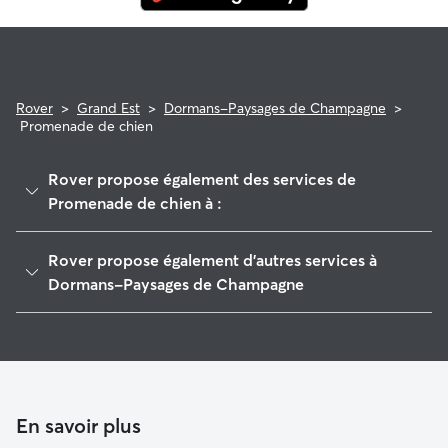
Rover
>
Grand Est
>
Dormans-Paysages de Champagne
>
Promenade de chien
Rover propose également des services de
Promenade de chien à :
Dormans
Rover propose également d'autres services à
Épernay
Dormans-Paysages de Champagne
Blancs-Coteaux
Garde de Chien à Dormans-Paysages de Champagne
Le Mesnil-sur-Oger
Pet Sitters à Dormans-Paysages De Champagne
Montmirail
Garde à domicile à Dormans-Paysages De Champagne
Fismes-Montagne de Reims
Garderie pour chien à Dormans-Paysages De Champagne
En savoir plus
Tours-sur-Marne
Garde de chat à Dormans-Paysages De Champagne