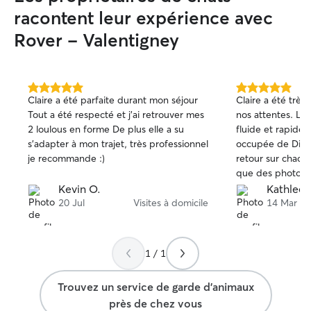
racontent leur expérience avec
Rover - Valentigney
5.0 étoile(s)
5.0 étoile(s)
Claire a été parfaite durant mon séjour
Claire a été très 
sur
sur
Tout a été respecté et j’ai retrouver mes
nos attentes. La
5
5
2 loulous en forme De plus elle a su
fluide et rapide. 
s’adapter à mon trajet, très professionnel
occupée de Dian
je recommande :)
retour sur chacun
que des photos. 
ses services pour
Kevin O.
Kathleen
Merci beaucoup 
20 Jul
Visites à domicile
14 Mar
1 / 1
Trouvez un service de garde d'animaux
près de chez vous