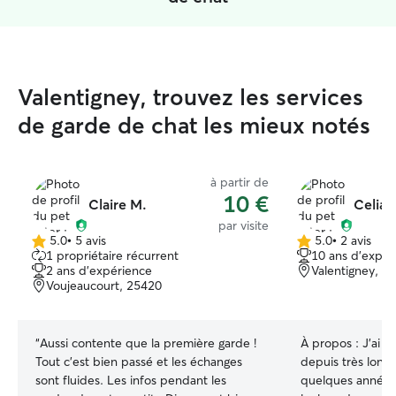
Valentigney, trouvez les services
de garde de chat les mieux notés
à partir de
10 €
Claire M.
Celia 
par visite
5.0
•
5 avis
5.0
•
2 avis
5.0 étoile(s)
5.0 étoile(s)
1 propriétaire récurrent
10 ans d'expér
sur
sur
2 ans d'expérience
Valentigney, 2
5
5
Voujeaucourt, 25420
“
Aussi contente que la première garde !
À propos :
J'ai d
Tout c'est bien passé et les échanges
depuis très longt
sont fluides. Les infos pendant les
quelques années