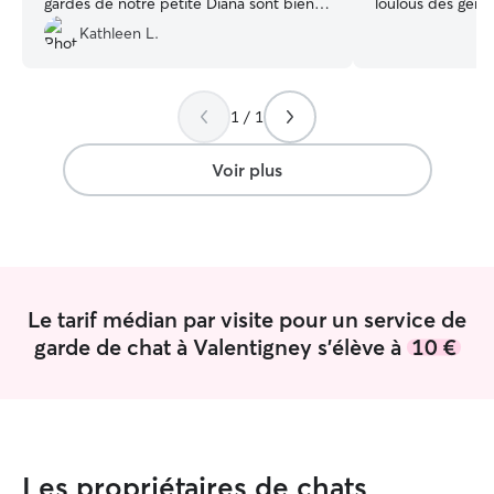
gardes de notre petite Diana sont bien
loulous des gens
transmises. Merci 😊
”
longtemps ou qui
Kathleen L.
J'ai tout mon te
m'occuper de vos 
Je fais cela à te
1 / 1
passion depuis 
Je viens chez v
vos animaux comm
Voir plus
repère malgré vot
litières, je donne
leur ferais des câ
eux.
Le tarif médian par visite pour un service de
garde de chat à Valentigney s'élève à
10 €
Les propriétaires de chats