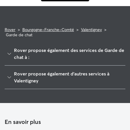
Rover
>
Bourgogne-Franche-Comté
>
Valentigney
>
Garde de chat
Rover propose également des services de Garde de
chat à :
Audincourt
Rover propose également d'autres services à
Montbéliard
Valentigney
Bethoncourt
Garde de Chien à Valentigney
Bavans
Pet Sitters à Valentigney
Delle
Garde à domicile à Valentigney
Maîche
Garderie pour chien à Valentigney
En savoir plus
Châtenois-les-Forges
Promeneur de Chien à Valentigney