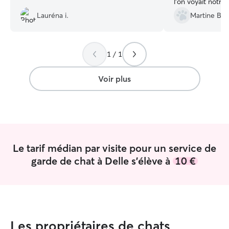
l'on voyait notre 
toute confiance. 
Lauréna i.
Martine B.
avons trouvé not
Merci à Léa pour son service. Nous
referons appel à 
1 / 1
Voir plus
Le tarif médian par visite pour un service de
garde de chat à Delle s'élève à
10 €
Les propriétaires de chats