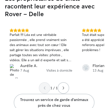
racontent leur expérience avec
Rover - Delle
5.0 étoile(s)
5.0 étoile(s)
Parfait !!!! Léa est une véritable
Tout était super, 
sur
sur
passionnée , elle prend vraiment soin
a été appréciée 
5
5
des animaux avec tout son cœur ! Elle
referons appel à 
sait gérer les situations imprévues , elle
problèmes !
partage toutes ses visites: photos ,
vidéos. Elle a un œil d experte et sait s
adapter à tous les chats en fonction de
Aurélie A.
Florian 
leur caractère. Et les chats lui rendent
7 Aug
Visites à domicile
13 Aug
bien😉 Bref une petsitter au top du top!
Merci encore pour vos bons soins. Je la
recommande vivement !
1 / 1
Trouvez un service de garde d'animaux
près de chez vous