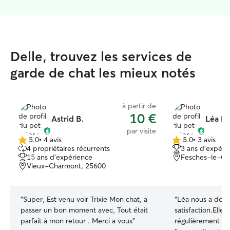
Delle, trouvez les services de
garde de chat les mieux notés
à partir de
10 €
Astrid B.
Léa K.
par visite
5.0
•
4 avis
5.0
•
3 avis
5.0 étoile(s)
5.0 étoile(s)
4 propriétaires récurrents
3 ans d'expéri
sur
sur
15 ans d'expérience
Fesches-le-Ch
5
5
Vieux-Charmont, 25600
“
Super, Est venu voir Trixie Mon chat, a
“
Léa nous a donn
passer un bon moment avec, Tout était
satisfaction.Elle
parfait à mon retour . Merci a vous
”
régulièrement de