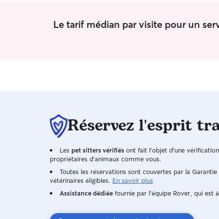
en fonction des besoins et évidemment
beaucoup d'attention donné, je n'aime pas les
Le tarif médian par visite pour un se
laisser seuls sans attentions. Au domicile des
propriétaires je reste à 100 % avec les animaux,
je les gardes toujours en vue.
Réservez l'esprit tr
Les
pet sitters vérifiés
ont fait l'objet d'une vérificatio
propriétaires d'animaux comme vous.
Toutes les réservations sont couvertes par la Garanti
vétérinaires éligibles.
En savoir plus
Assistance dédiée
fournie par l'équipe Rover, qui est à