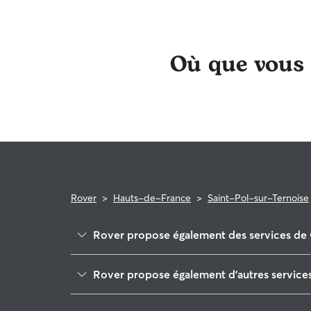
Où que vous s
Rover
>
Hauts-de-France
>
Saint-Pol-sur-Ternoise
Rover propose également des services de 
Frévent
Rover propose également d'autres services
Auchy-lès-Hesdin
Promeneur de Chien à Saint-Pol-sur-Ternoise
Auchel