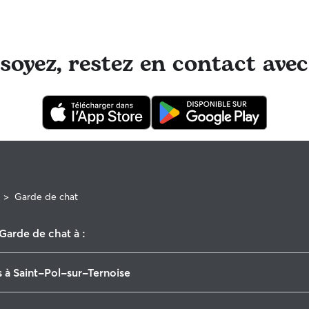
oyez, restez en contact avec
>
Garde de chat
Garde de chat à :
Fruges
 à Saint-Pol-sur-Ternoise
Auxi-le-Château
Noeux-les-Mines
Garde à domicile à Saint-Pol-