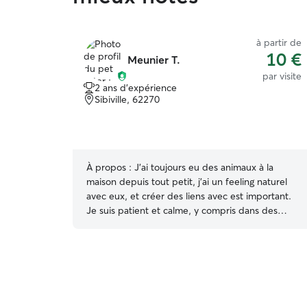
à partir de
10 €
Meunier T.
par visite
2 ans d'expérience
Sibiville, 62270
À propos :
J'ai toujours eu des animaux à la
maison depuis tout petit, j'ai un feeling naturel
avec eux, et créer des liens avec est important.
Je suis patient et calme, y compris dans des
situations compliquées (altercations avec
d'autres bêtes / blessure) J'ai beaucoup de
temps libre en ce moment et je peux donc me
consacrer à 100 % à la garde d'animaux,
qu'importe la date où l'heure. Une routine assez
simple, 2 repas par jours, plusieurs promenade