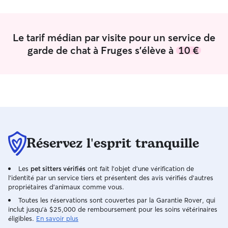
cas exceptionnel comme certain week
courte durée dan
end en famille (cf calendrier). J ai un
vétérinaire. Je s
chat, sociable, à la maison mais aussi un
soin de vos anima
Le tarif médian par visite pour un service de
cheval avec qui je fais de la balade donc
avec amour, bienv
bonjour les balades à la campagne et
🐾 Je recherche un revenus régulier qui
garde de chat à Fruges s'élève à
10 €
dans les champs à l’air frais ! J’ai aussi un
combine passion e
chien assez sociable et joueur (rencontre
beaucoup m’occu
à prévoir pour les mâles entier). Je
compagnie et je s
dispose d’un jardin de 200m2 et une
attentive. Je suis disponible
pâture attenante de 6000 m2.
quotidiennement. Je m’occu
d’animaux de co
leurs besoins. Il
besoin d’intimité
Réservez l'esprit tranquille
trouves donc un e
à l’aise. Je suis 
les animaux et in
Les
pet sitters vérifiés
ont fait l'objet d'une vérification de
fort avec eux. ☺️
l'identité par un service tiers et présentent des avis vérifiés d'autres
propriétaires d'animaux comme vous.
Toutes les réservations sont couvertes par la Garantie Rover, qui
inclut jusqu'à $25,000 de remboursement pour les soins vétérinaires
éligibles.
En savoir plus