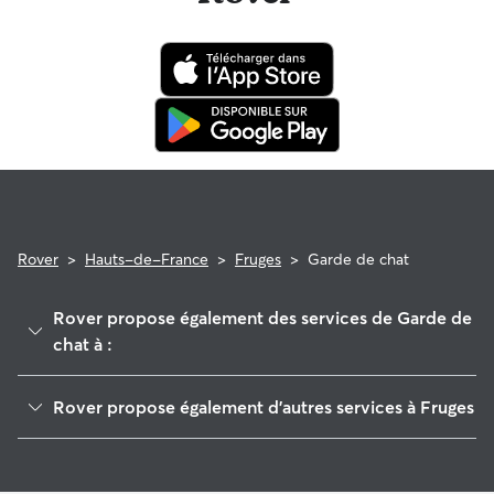
Rover
>
Hauts-de-France
>
Fruges
>
Garde de chat
Rover propose également des services de Garde de
chat à :
Aire-sur-la-Lys
Rover propose également d'autres services à Fruges
Longuenesse
Garde de Chien à Fruges
Lumbres
Pet Sitters à Fruges
Lillers