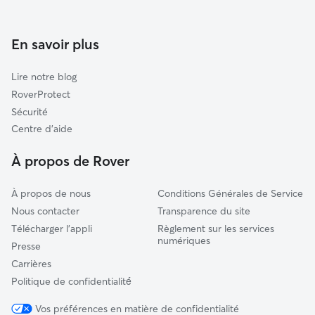
Garde à domicile à Fruges
Saint-Pol-sur-Ternoise
Garderie pour chien à Fruges
Auchy-lès-Hesdin
En savoir plus
Promeneur de Chien à Fruges
Saint-Omer
Lire notre blog
Auchel
RoverProtect
Auxi-le-Château
Sécurité
Bavinchove
Centre d'aide
Bruay-la-Buissière
À propos de Rover
Hazebrouck
À propos de nous
Conditions Générales de Service
Nous contacter
Transparence du site
Télécharger l'appli
Règlement sur les services
numériques
Presse
Carrières
Politique de confidentialité́
Vos préférences en matière de confidentialité