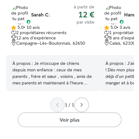
à partir de
12 €
Sarah C.
Hanna 
par visite
5.0
•
10 avis
5.0
•
3 avis
5.0 étoile(s)
5.0 étoile(s)
2 propriétaires récurrents
1 propriétaire 
sur
sur
12 ans d'expérience
8 ans d'expéri
5
5
Campagne-Lès-Boulonnais, 62650
Calais, 62100
À propos :
Je m’occupe de chiens
À propos :
J’aim
depuis mon enfance : ceux de mes
! Dès mon plus j
parents , frère et sœur , voisins , amis de
déjà d’un petit oi
mes parents et maintenant à l’heure
manger et à boire,
d’aujourd’hui pour mon métier
entretenu. Cela f
d’ostéopathe pour les animaux. Je suis
que je m’occupe
également propriétaire d’un chien Truff
compagnon très 
1 / 1
et d’un chat Minou qui seront ravis de
et gentil. J’ai é
vous rencontrer. Je suis actuellement en
plusieurs gardes
Voir plus
pleine révision pour être diplômé
compagnie, nota
d’ostéopathie devant les vétérinaires.
chats. Dans le c
J’ai donc beaucoup de temps libre. Sauf
professionnel, j’