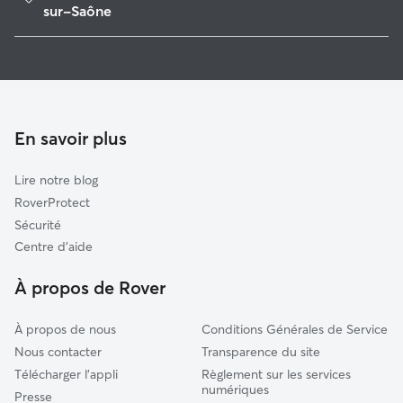
Vesoul
sur-Saône
Saint-Loup-sur-Semouse
Pet Sitters à Port-sur-Saône
Villersexel
Garde à domicile à Port-Sur-Saône
La Vôge-les-Bains
Promeneur de Chien à Port-sur-Saône
Lure
Garde Chat à Port-sur-Saône
En savoir plus
Scey-sur-Saône-et-Saint-Albin
Dampierre-sur-Salon
Lire notre blog
Rioz
RoverProtect
Darney
Sécurité
Le Val-d'Ajol
Centre d'aide
Gray
À propos de Rover
À propos de nous
Conditions Générales de Service
Nous contacter
Transparence du site
Télécharger l'appli
Règlement sur les services
numériques
Presse