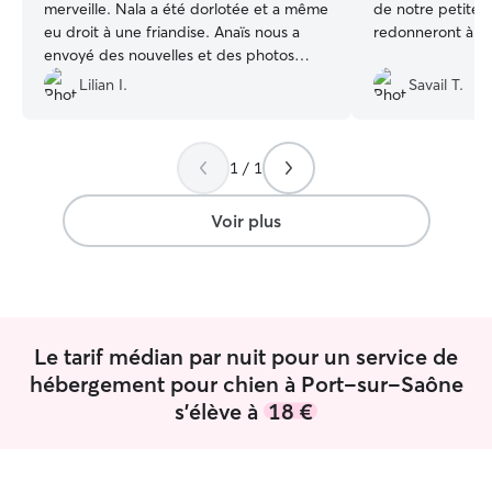
merveille. Nala a été dorlotée et a même
de notre petite 
eu droit à une friandise. Anaïs nous a
redonneront à gar
envoyé des nouvelles et des photos
plusieurs fois par jour. Je recommande
Lilian I.
Savail T.
fortement Anaïs pour s’occuper de votre
animal !
”
1 / 1
Voir plus
Le tarif médian par nuit pour un service de
hébergement pour chien à Port-sur-Saône
s'élève à
18 €