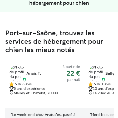
hébergement pour chien
Port-sur-Saône, trouvez les
services de hébergement pour
chien les mieux notés
à partir de
22 €
Anais T.
Selly 
par nuit
5.0
•
8 avis
5.0
•
1 avis
5.0 étoile(s)
5.0 étoile(s)
5 ans d'expérience
13 ans d'expér
sur
sur
Mailley et Chazelot, 70000
La villedieu en
5
5
“
Le week-end chez Anaïs s’est passé à
“
Merci beaucoup 