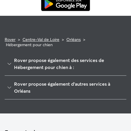
Rover
>
Centre-Val de Loire
>
Orléans
>
Hébergement pour chien
Rover propose également des services de
Hébergement pour chien à :
Saint-Jean-le-Blanc
Rover propose également d'autres services à
Olivet
Orléans
Saint-Jean-de-Braye
Pet Sitters à Orléans
Meung-sur-Loire
Garde à domicile à Orléans
Fleury-les-Aubrais
Garderie pour chien à Orléans
Huisseau-sur-Mauves
Promeneur de Chien à Orléans