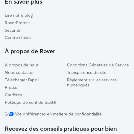
En savoir plus
La Ferté-Saint-Aubin
Garde de chat à Orléans
Artenay
Lire notre blog
Châteauneuf-sur-Loire
RoverProtect
Épieds-en-Beauce
Sécurité
Patay
Centre d'aide
Beaugency
À propos de Rover
À propos de nous
Conditions Générales de Service
Nous contacter
Transparence du site
Télécharger l'appli
Règlement sur les services
numériques
Presse
Carrières
Politique de confidentialité́
Vos préférences en matière de confidentialité
Recevez des conseils pratiques pour bien