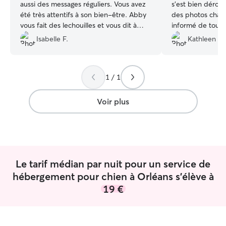
aussi des messages réguliers. Vous avez
s'est bien déroul
été très attentifs à son bien-être. Abby
des photos chaqu
vous fait des lechouilles et vous dit à
informé de tout c
bientôt en toute confiance.
”
Merci encore à to
Isabelle F.
Kathleen M.
1 / 1
Voir plus
Le tarif médian par nuit pour un service de
hébergement pour chien à Orléans s'élève à
19 €