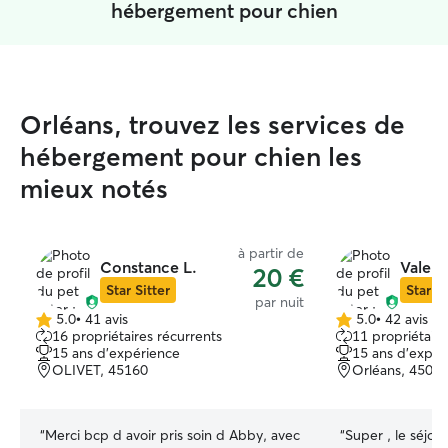
hébergement pour chien
Orléans, trouvez les services de
hébergement pour chien les
mieux notés
à partir de
Constance L.
Valent
20 €
Star Sitter
Star Si
par nuit
5.0
•
41 avis
5.0
•
42 avis
5.0 étoile(s)
5.0 étoile(s)
16 propriétaires récurrents
11 propriétaire
sur
sur
15 ans d'expérience
15 ans d'expér
5
5
OLIVET, 45160
Orléans, 4500
“
Merci bcp d avoir pris soin d Abby, avec
“
Super , le séjou