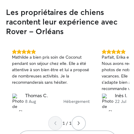
Les propriétaires de chiens
racontent leur expérience avec
Rover - Orléans
5.0 étoile(s)
5.0 étoile(s)
Mathilde a bien pris soin de Coconut
Parfait, Erika est
sur
sur
pendant son séjour chez elle. Elle a été
Nous avons reçu 
5
5
attentive à son bien être et lui a proposé
photos de notre chien
de nombreuses activités. Je la
vacances. Elle r
recommanderais sans hésiter.
s’adapte bien à
recommande vive
Thomas C.
Inès I.
8 Aug
Hébergement
22 Jul
1 / 1