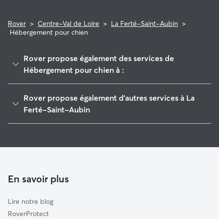
Rover
>
Centre-Val de Loire
>
La Ferté-Saint-Aubin
>
Hébergement pour chien
Rover propose également des services de
Hébergement pour chien à :
Ménestreau-en-Villette
Rover propose également d'autres services à La
Olivet
Ferté-Saint-Aubin
Saint-Jean-le-Blanc
Pet Sitters à La Ferté-Saint-Aubin
Chaumont-sur-Tharonne
Garde à domicile à La Ferté-Saint-Aubin
Orléans
Garderie pour chien à La Ferté-Saint-Aubin
Saint-Jean-de-Braye
Promeneur de Chien à La Ferté-Saint-Aubin
En savoir plus
Vouzon
Garde de chat à La Ferté-Saint-Aubin
Beaugency
Lire notre blog
Lamotte-Beuvron
RoverProtect