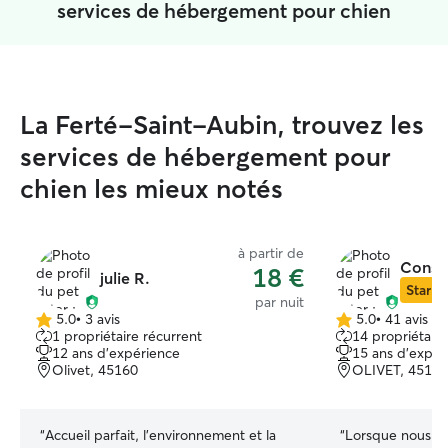
services de hébergement pour chien
La Ferté-Saint-Aubin, trouvez les
services de hébergement pour
chien les mieux notés
à partir de
Const
18 €
julie R.
Star Si
par nuit
5.0
•
3 avis
5.0
•
41 avis
5.0 étoile(s)
5.0 étoile(s)
1 propriétaire récurrent
14 propriétaire
sur
sur
12 ans d'expérience
15 ans d'expér
5
5
Olivet, 45160
OLIVET, 45160
“
Accueil parfait, l’environnement et la
“
Lorsque nous av