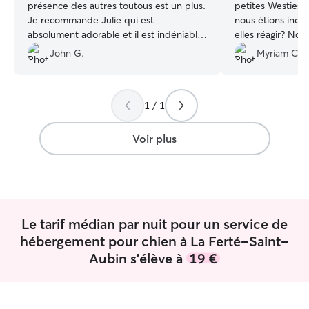
présence des autres toutous est un plus.
petites Westies 
Je recommande Julie qui est
nous étions inqu
absolument adorable et il est indéniable
elles réagir? No
qu’elle et son mari adore les animaux.
14h dans leur nou
John G.
Myriam C.
Encore merci de nous avoir dépanné
même, nous avon
pour ce week-end au dernier moment.
”
nos deux chipies
bien, comme lors
1 / 1
défoulées dans n
après les merles 
promenade. Les 
Voir plus
jours suivant no
nos deux petites
de bonnes mains.
le canapé devant 
bois, on les voya
Le tarif médian par nuit pour un service de
pleine forme. Lorsque nous les avons
récupérées 5 jou
hébergement pour chien à La Ferté-Saint-
pu constater qu'e
Aubin s'élève à
19 €
chez elles, qu'el
forme et très, très
n'hésiterons pas