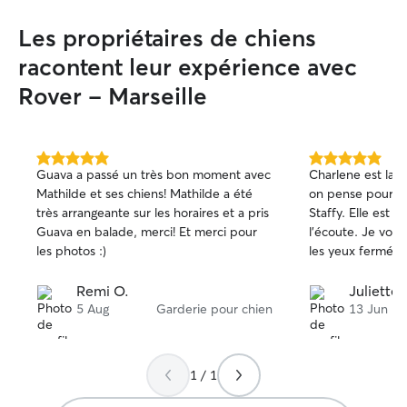
Les propriétaires de chiens
racontent leur expérience avec
Rover - Marseille
5.0 étoile(s)
5.0 étoile(s)
Guava a passé un très bon moment avec
Charlene est la 
sur
sur
Mathilde et ses chiens! Mathilde a été
on pense pour ga
5
5
très arrangeante sur les horaires et a pris
Staffy. Elle est s
Guava en balade, merci! Et merci pour
l’écoute. Je vous
les photos :)
les yeux fermés
Remi O.
Juliette 
5 Aug
Garderie pour chien
13 Jun
1 / 1