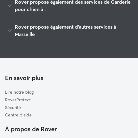
Rover propose également des services de Garderie
pour chien à :
Aubagne
Rover propose également d'autres services à
Gardanne
Marseille
Allauch
Garde de Chien à Marseille
Marignane
Pet Sitters à Marseille
Vitrolles
Garde à domicile à Marseille
La Ciotat
Promeneur de Chien à Marseille
En savoir plus
Aix-en-Provence
Garde de chat à Marseille
Peynier
Lire notre blog
Plan-d'Aups-Sainte-Baume
RoverProtect
Berre-l'Étang
Sécurité
Saint-Zacharie
Centre d'aide
Trets
À propos de Rover