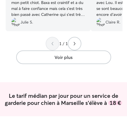
mon petit chiot. Baxa est craintif et a du
avec Lou. Il est r
mal à faire confiance mais cela s'est très
se sont beaucou
bien passé avec Catherine qui s'est très
encore d’avoir pr
clairement y faire. La visite à domicile
Julie S.
Claire R.
avant la garde a été bénéfique et très
intéressante. Merci beaucoup à
Catherine de s'être aussi bien occupée
1 / 1
de mon petit Baxa. Je recommande
vivement.
”
Voir plus
Le tarif médian par jour pour un service de
garderie pour chien à Marseille s'élève à
18 €