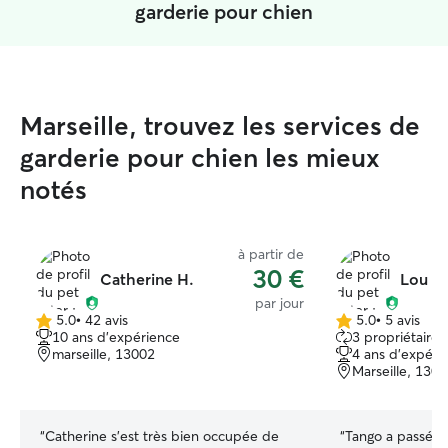
garderie pour chien
Marseille, trouvez les services de
garderie pour chien les mieux
notés
à partir de
30 €
Catherine H.
Lou B.
par jour
5.0
•
42 avis
5.0
•
5 avis
5.0 étoile(s)
5.0 étoile(s)
10 ans d'expérience
3 propriétaires
sur
sur
marseille, 13002
4 ans d'expéri
5
5
Marseille, 130
“
Catherine s'est très bien occupée de
“
Tango a passé u