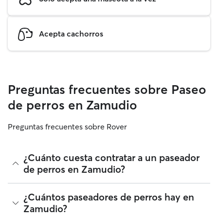
Acepta cachorros
Preguntas frecuentes sobre Paseo
de perros en Zamudio
Preguntas frecuentes sobre Rover
¿Cuánto cuesta contratar a un paseador
de perros en Zamudio?
Los paseadores de perros de Rover tienen plena libertad
¿Cuántos paseadores de perros hay en
para fijar sus tarifas. El coste medio de un paseador de
Zamudio?
perros en Zamudio en Rover en agosto 2026 fue de