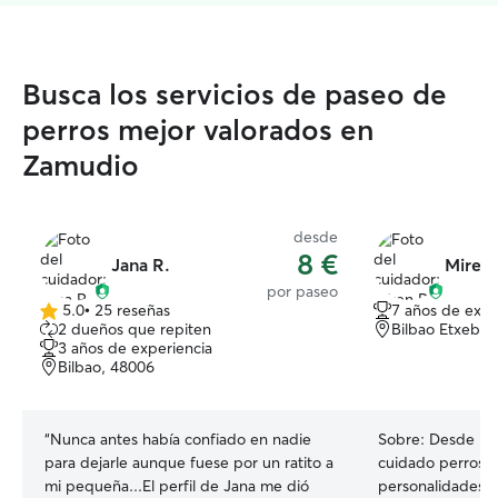
Busca los servicios de paseo de
perros mejor valorados en
Zamudio
desde
8 €
Jana R.
Miren 
por paseo
5.0
•
25 reseñas
7 años de expe
5.0
2 dueños que repiten
Bilbao Etxebar
de
3 años de experiencia
5
Bilbao, 48006
estrellas
“
Nunca antes había confiado en nadie
Sobre:
Desde pe
para dejarle aunque fuese por un ratito a
cuidado perros d
mi pequeña...El perfil de Jana me dió
personalidades.