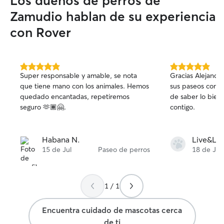
Los dueños de perros de
compañía. Me ad
de cada perro y 
Zamudio hablan de su experiencia
indicaciones que
con Rover
sienta cómodo, s
En mi casa las m
ambiente tranquil
Convivo con un 
5.0
5.0
amigable y socia
Super responsable y amable, se nota
Gracias Alejandra!
de
de
compartir con ot
que tiene mano con los animales. Hemos
sus paseos contig
5
5
superviso las pr
quedado encantadas, repetiremos
de saber lo bien
estrellas
estrellas
todos estén cóm
seguro 🫶🏾🤗.
contigo.
espacio. Si tu pe
específica o pref
transportín o ca
Habana N.
Live&Lo
ningún problema 
15 de Jul
Paseo de perros
18 de Jun
tranquilo y bien 
1 / 1
Encuentra cuidado de mascotas cerca
de ti