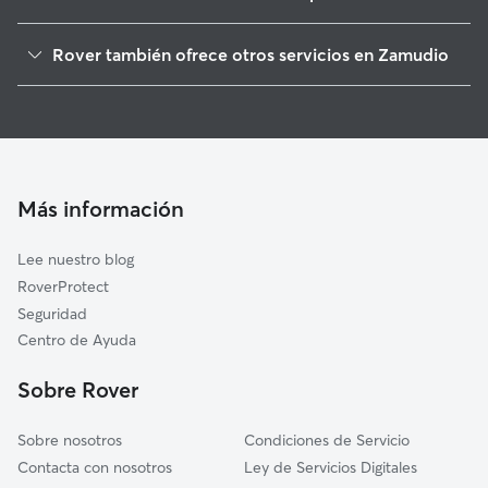
Derio
Rover también ofrece otros servicios en Zamudio
Sondika
Cuidadores de Perros en Zamudio
Etxebarri
Guarderia Canina en Zamudio
Bilbao
Cuidado de mascota en Zamudio
Galdakao
Cuidadores a domicilio en Zamudio
Basauri
Más información
Cuidadores de Gatos en Zamudio
Arrigorriaga
Lee nuestro blog
Loiu
RoverProtect
Lezama
Seguridad
Larrabetzu
Centro de Ayuda
Gamiz-Fika
Sobre Rover
Laukiz
Sobre nosotros
Condiciones de Servicio
Contacta con nosotros
Ley de Servicios Digitales