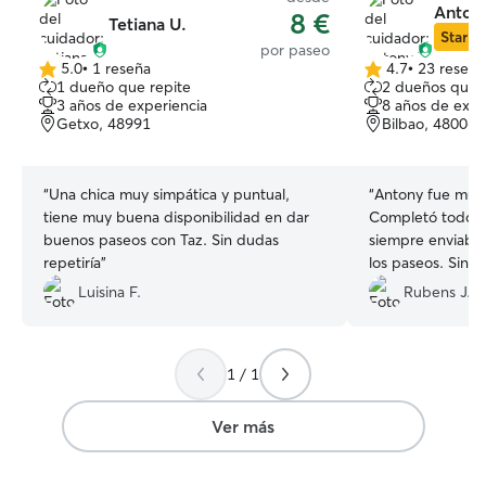
Antony
8 €
Tetiana U.
Star Si
por paseo
5.0
•
1 reseña
4.7
•
23 reseña
5.0
4.7
1 dueño que repite
2 dueños que 
de
de
3 años de experiencia
8 años de expe
5
5
Getxo, 48991
Bilbao, 48006
estrellas
estrellas
“
Una chica muy simpática y puntual,
“
Antony fue muy 
tiene muy buena disponibilidad en dar
Completó todos l
buenos paseos con Taz. Sin dudas
siempre enviaba 
repetiría
”
los paseos. Sindud
servicios.
”
Luisina F.
Rubens J.
1 / 1
Ver más