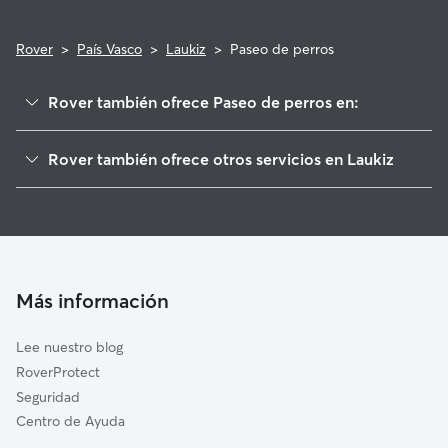
Rover
>
País Vasco
>
Laukiz
>
Paseo de perros
Rover también ofrece Paseo de perros en:
Gatika
Rover también ofrece otros servicios en Laukiz
Urduliz
Cuidadores de Perros en Laukiz
Maruri-Jatabe
Guarderia Canina en Laukiz
Derio
Cuidado de mascota en Laukiz
Loiu
Cuidadores a domicilio en Laukiz
Mungia
Más información
Cuidadores de Gatos en Laukiz
Sondika
Lee nuestro blog
Berango
RoverProtect
Meñaka
Seguridad
Gorliz
Centro de Ayuda
Zamudio