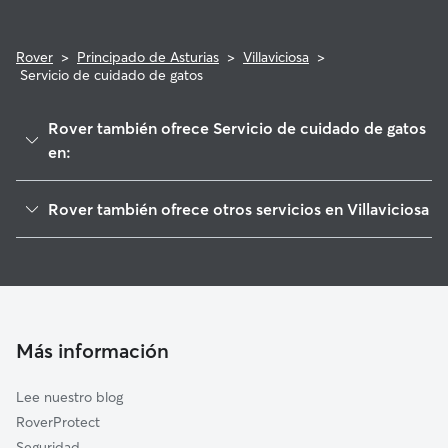
Rover
>
Principado de Asturias
>
Villaviciosa
>
Servicio de cuidado de gatos
Rover también ofrece Servicio de cuidado de gatos
en:
Cabranes
Rover también ofrece otros servicios en Villaviciosa
Nava
Cuidadores de Perros en Villaviciosa
Colunga
Paseadores de Perros en Villaviciosa
Piloña
Guarderia Canina en Villaviciosa
Bimenes
Cuidado de mascota en Villaviciosa
Gijón
Más información
Cuidadores a domicilio en Villaviciosa
Caravia
Lee nuestro blog
Siero
RoverProtect
Parres
Seguridad