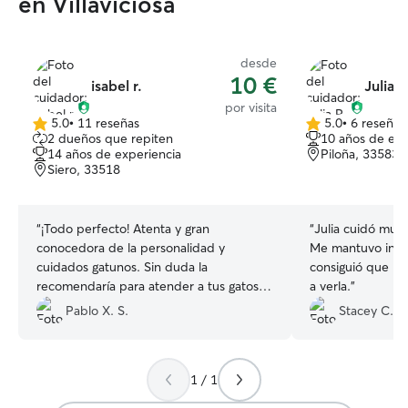
en Villaviciosa
desde
10 €
isabel r.
Julia P
por visita
5.0
•
11 reseñas
5.0
•
6 reseñas
5.0
5.0
2 dueños que repiten
10 años de exp
de
de
14 años de experiencia
Piloña, 33583
5
5
Siero, 33518
estrellas
estrellas
“
¡Todo perfecto! Atenta y gran
“
Julia cuidó muy 
conocedora de la personalidad y
Me mantuvo infor
cuidados gatunos. Sin duda la
consiguió que nue
recomendaría para atender a tus gatos
a verla.
”
durante tus ausencias.
”
Pablo X. S.
Stacey C.
1 / 1