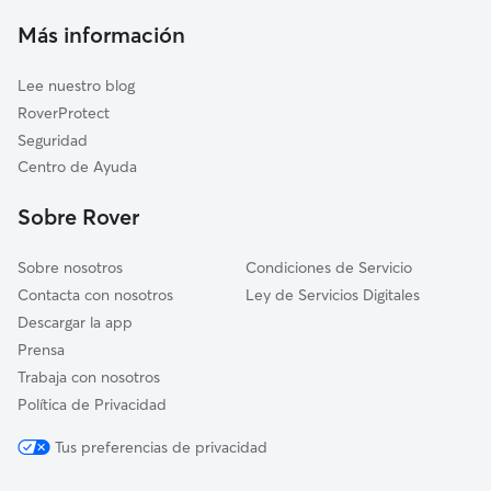
Cuidado de mascota en Bimenes
Noreña
Más información
Cuidadores a domicilio en Bimenes
Siero
Lee nuestro blog
Villaviciosa
RoverProtect
Piloña
Seguridad
Mieres
Centro de Ayuda
Sobrescobio
Sobre Rover
Gijón
Sobre nosotros
Condiciones de Servicio
Contacta con nosotros
Ley de Servicios Digitales
Descargar la app
Prensa
Trabaja con nosotros
Política de Privacidad
Tus preferencias de privacidad