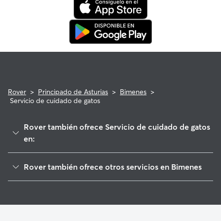
veterinaria que cumpla con los requisitos.
Rover
>
Principado de Asturias
>
Bimenes
>
Servicio de cuidado de gatos
Rover también ofrece Servicio de cuidado de gatos
en:
Nava
Rover también ofrece otros servicios en Bimenes
San Martín del Rey Aurelio
Cuidadores de Perros en Bimenes
Laviana
Paseadores de Perros en Bimenes
Langreo
Guarderia Canina en Bimenes
Cabranes