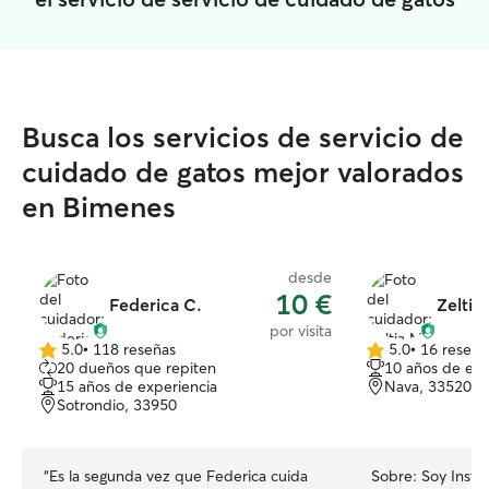
Busca los servicios de servicio de
cuidado de gatos mejor valorados
en Bimenes
desde
10 €
Federica C.
Zeltia
por visita
5.0
•
118 reseñas
5.0
•
16 reseña
5.0
5.0
20 dueños que repiten
10 años de exp
de
de
15 años de experiencia
Nava, 33520
5
5
Sotrondio, 33950
estrellas
estrellas
“
Es la segunda vez que Federica cuida
Sobre:
Soy Instr