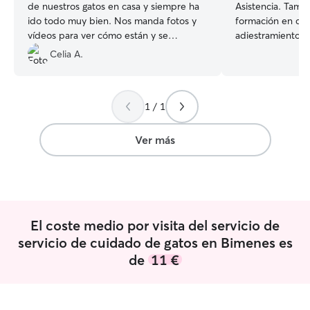
de nuestros gatos en casa y siempre ha
Asistencia. Tamb
ido todo muy bien. Nos manda fotos y
formación en cui
vídeos para ver cómo están y se
adiestramiento d
preocupa por su bienestar.
”
de todos los tam
Celia A.
Actualmente, te
disponibilidad c
semana como fin
1 / 1
adaptar mis rutin
mascota proporc
necesario para su bien
Ver más
contacto con per
vivienda habitua
tengo comedero 
que, si lo deseas
lo traigas. Por otro lado, tengo la
El coste medio por visita del servicio de
posibilidad de ll
vivienda en dond
servicio de cuidado de gatos en Bimenes es
contacto con otr
de
11 €
se acuerde prev
hay un jardín va
sin riesgo y en u