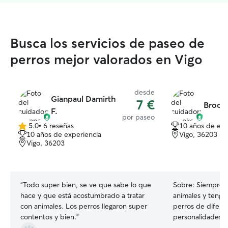
Busca los servicios de paseo de
perros mejor valorados en Vigo
desde
Gianpaul Damirth
7 €
Brook
F.
por paseo
5.0
•
6 reseñas
10 años de exp
5.0
10 años de experiencia
Vigo, 36203
de
Vigo, 36203
5
estrellas
“
Todo super bien, se ve que sabe lo que
Sobre:
Siempre h
hace y que está acostumbrado a tratar
animales y tengo
con animales. Los perros llegaron super
perros de difere
contentos y bien.
”
personalidades. 
propia, así que 