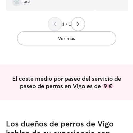
Luca
que es dejar a t
confianza. Me ad
de cada perro, y
1 / 1
juego, compañía o
Soy responsable, 
bienestar. Tengo bastante disponibilidad
Ver más
y puedo dedicar 
cada mascota. Me
ya sea para pase
simplemente hac
se sientan cómodos. Vivo en un
tranquilo y segur
El coste medio por paseo del servicio de
bienestar y la c
paseo de perros en Vigo es de
9 €
mascota. Tengo u
estoy acostumbra
rutinas y necesi
Mantengo contact
dueños y envío fo
lo desean.
Los dueños de perros de Vigo