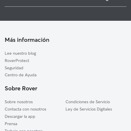
Moaña
Cuidadores de Perros en Vigo
Redondela
Guarderia Canina en Vigo
Bueu
Cuidado de mascota en Vigo
Nigrán
Cuidadores a domicilio en Vigo
Gondomar
Más información
Cuidadores de Gatos en Vigo
O Porriño
Lee nuestro blog
Mos
RoverProtect
Pazos de Borbén
Seguridad
Vilaboa
Centro de Ayuda
Marín
Sobre Rover
Baiona
Sobre nosotros
Condiciones de Servicio
Contacta con nosotros
Ley de Servicios Digitales
Descargar la app
Prensa