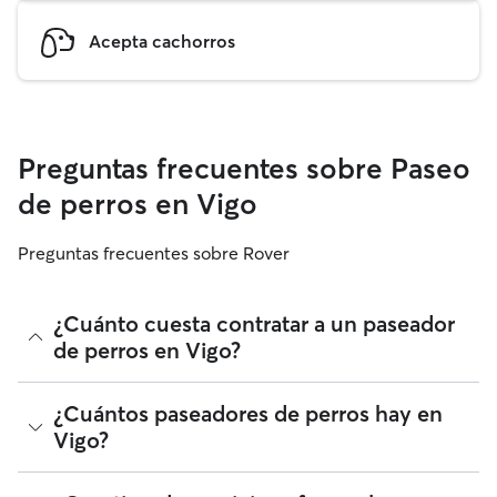
Acepta cachorros
Preguntas frecuentes sobre Paseo
de perros en Vigo
Preguntas frecuentes sobre Rover
¿Cuánto cuesta contratar a un paseador
de perros en Vigo?
Los paseadores de perros de Rover tienen plena libertad
¿Cuántos paseadores de perros hay en
para fijar sus tarifas. El coste medio de un paseador de
Vigo?
perros en Vigo en Rover en agosto 2026 fue de alrededor
de 9 por paseo, incluyendo las tarifas de servicio de Rover.
La tarifa de un paseador de perros también puede cambiar