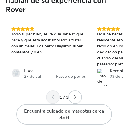
hablan de su experiencia con
Rover
5.0
5.0
Todo super bien, se ve que sabe lo que
Hola he necesitado los servicios Nahe y
de
de
hace y que está acostumbrado a tratar
realmente estoy 
5
5
con animales. Los perros llegaron super
recibido en los pas
estrellas
estrellas
contentos y bien.
dedicaciòn para con
cuando vuelva a 
paseador preferi
Luca
Koreniki
27 de Jul
Paseo de perros
03 de Jul
1 / 1
Encuentra cuidado de mascotas cerca
de ti