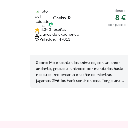
desde
8 €
Greisy R.
por paseo
4.3
•
3 reseñas
4.3
2 años de experiencia
de
Valladolid, 47011
5
estrellas
Sobre:
Me encantan los animales, son un amor
andante, gracias al universo por mandarlos hasta
nosotros, me encanta enseñarles mientras
jugamos 🤪❤️ los haré sentir en casa Tengo una
rutina, que los haré sentir día a Dia en total
felicidad, llenos de amor, llenos de vida, con
total seguridad de ellos mismos Les ofrezco un
lugar seguro lleno de amor y de tranquilidad,
pero sobre todo que no falte la hora de jugar y
sentirse en casa ❤️