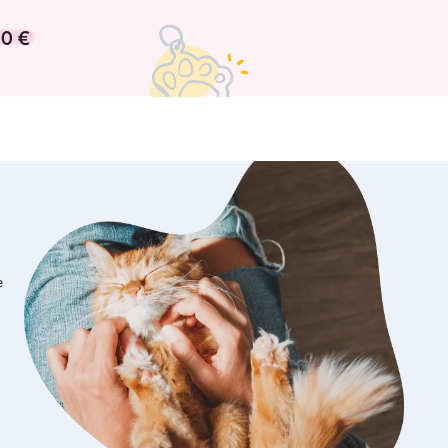
0 €
e