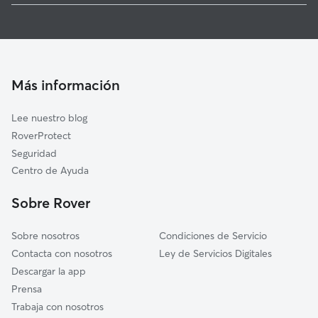
Cuidadores de Perros en San Martín de Valvení
Olmos de Esgueva
Guarderia Canina en San Martín de Valvení
Castronuevo de Esgueva
Cuidado de mascota en San Martín de Valvení
Villanueva de los Infantes
Cuidadores a domicilio en San-Martin-De-Valveni
Más información
Cubillas de Santa Marta
Cuidadores de Gatos en San Martín de Valvení
Trigueros del Valle
Lee nuestro blog
Cigales
RoverProtect
Renedo de Esgueva
Seguridad
Santovenia de Pisuerga
Centro de Ayuda
Dueñas
Sobre Rover
Sobre nosotros
Condiciones de Servicio
Contacta con nosotros
Ley de Servicios Digitales
Descargar la app
Prensa
Trabaja con nosotros