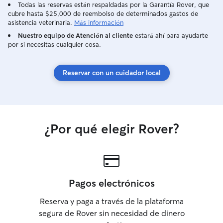
Tengo mucho tiempo para jugar con tus
Todas las reservas están respaldadas por la Garantía Rover, que
cubre hasta $25,000 de reembolso de determinados gastos de
peludines, a diario y fines de semana,
asistencia veterinaria.
Más información
estaran encantados de sus mini
Vacacaciones en nuestra familia,
Nuestro equipo de Atención al cliente
estará ahí para ayudarte
por si necesitas cualquier cosa.
atendemos la más mínima
necesidad.importante respetar horarios
de recogida y entrega no recojo antes de
Reservar con un cuidador local
las 8 ni entrego mascotas y a la noche no
entrego ni recojo pasadas las 21 para
respetar nuestro descanso ,el de tu
mascota y comunidad vecinal ,en tal caso
se entregaria al dia siguie te a partir de
¿Por qué elegir Rover?
las 8 .gracias por tu comprension Tengo
un jardín vallado con muros de más de
dos metros, tu perrito disfrutará del
jardín con toda tranquilidad, si es gatito
le sacamos con arnés si esta
acostumbrado,
Pagos electrónicos
Reserva y paga a través de la plataforma
segura de Rover sin necesidad de dinero