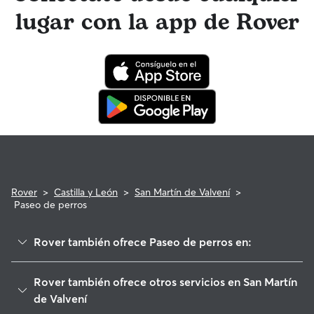
paseador de perros tienen acceso a asesoramiento de
lugar con la app de Rover
profesionales veterinarios cualificados. En el improbable
caso de que surjan problemas durante una reserva, ten la
tranquilidad de saber que tu perro está cubierto por el
programa de reembolso de la Garantía Rover para asistencia
veterinaria que cumpla con los requisitos.
Rover
>
Castilla y León
>
San Martín de Valvení
>
Paseo de perros
Rover también ofrece Paseo de perros en:
Corcos
Rover también ofrece otros servicios en San Martín
Cabezón de Pisuerga
de Valvení
Villarmentero de Esgueva