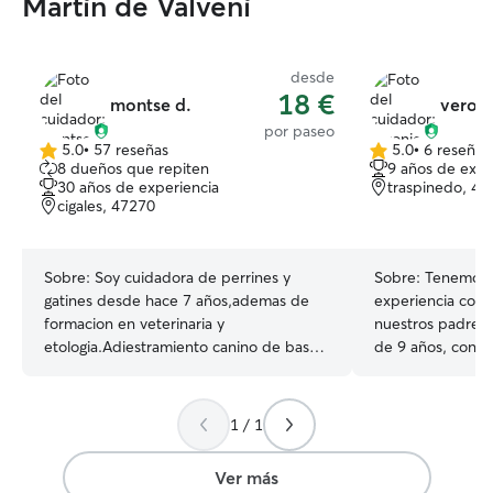
Martín de Valvení
desde
18 €
montse d.
veroni
por paseo
5.0
•
57 reseñas
5.0
•
6 reseñas
5.0
5.0
8 dueños que repiten
9 años de expe
de
de
30 años de experiencia
traspinedo, 47
5
5
cigales, 47270
estrellas
estrellas
Sobre:
Soy cuidadora de perrines y
Sobre:
Tenemos v
gatines desde hace 7 años,ademas de
experiencia con 
formacion en veterinaria y
nuestros padres 
etologia.Adiestramiento canino de base
de 9 años, con e
tu peludín formará parte de nuestra
criado hasta las
familia mi hijo y yo los cuidaremos en tu
Cuando me compr
ausencia ,tenemos una bonita casa con
pareja y yo adop
1 / 1
un amplio jardín y muy cerquita saldra a
despues nos enc
pasear al campo .en una bonita zona
la carretera y ls
Ver más
rodeada de viñedos ,todas las mascotas
meses adoptamos