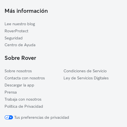
Monistrol de Montserrat
Cuidado de mascota en Vacarisses
Matadepera
Más información
Cuidadores a domicilio en Vacarisses
Ullastrell
Lee nuestro blog
Collbató
RoverProtect
Abrera
Seguridad
Terrassa
Centro de Ayuda
Sant Vicenç de Castellet
Sobre Rover
Marganell
Sobre nosotros
Condiciones de Servicio
Contacta con nosotros
Ley de Servicios Digitales
Descargar la app
Prensa
Trabaja con nosotros
Política de Privacidad
Tus preferencias de privacidad