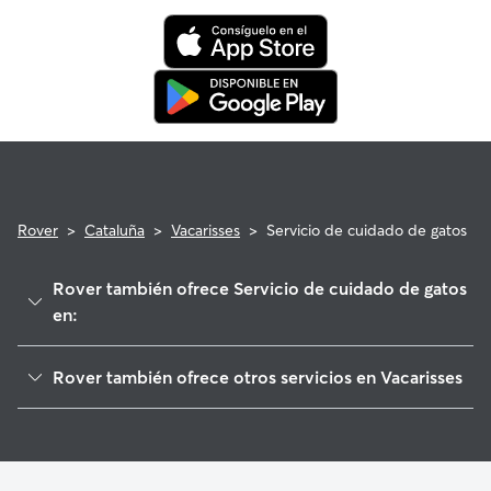
programa de reembolso de la Garantía Rover para asistencia
veterinaria que cumpla con los requisitos.
Rover
>
Cataluña
>
Vacarisses
>
Servicio de cuidado de gatos
Rover también ofrece Servicio de cuidado de gatos
en:
Rellinars
Rover también ofrece otros servicios en Vacarisses
Olesa de Montserrat
Cuidadores de Perros en Vacarisses
Viladecavalls
Paseadores de Perros en Vacarisses
Castellbell i el Vilar
Guarderia Canina en Vacarisses