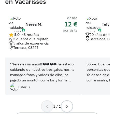
en Vacarisses
desde
12 €
Nerea M.
Tefy A
por visita
5.0
•
43 reseñas
20 años de exp
5.0
5 dueños que repiten
Barcelona, 08
de
5 años de experiencia
5
Terrassa, 08225
estrellas
“
Nerea es un amor!!!❤️❤️❤️❤️ ha estado
Sobre:
Buenos dí
cuidando de nuestros tres gatos, nos ha
personitas que a
mandado fotos y vídeos de ellos, ha
Yo desde chiquit
jugado un montón con ellos y los ha
con animales, la
cuidado como si fuesen suyos. Estamos
adoro. Por lo cual desde pequeña los he
Ester B.
muy muy contentos y seguro que
amado y necesito
repetimos 🥳👏🏼
”
poder darles amo
las años desde l
1 / 1
cuidaba las masco
conejos,...) de l