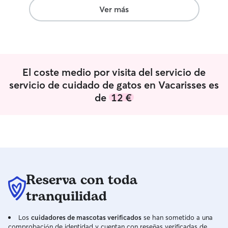
conocidos. Tamb
Ver más
mascotas (hámste
cobayas, tortugas, peces)
lo que incluye el
mascotas, desde p
veterinario, bañar
El coste medio por visita del servicio de
alimentarlas, jugar con
me encantaria qu
servicio de cuidado de gatos en Vacarisses es
cuidar de sus ma
de
12 €
miembro más de l
queremos y amam
🐾💖 De antemano muchas gracias por su
confianza 🐾 Puedo cuidar de su
mascota mientras
su rutina diaria. Desde pasearla, llevarla
al veterinario, o 
Reserva con toda
Dispongo del ti
hasta las 5pm. Dependiendo de donde
tranquilidad
tenga que ir, de 
pues puedo sacar
Los
cuidadores de mascotas verificados
se han sometido a una
tan solo a caminar
comprobación de identidad y cuentan con reseñas verificadas de