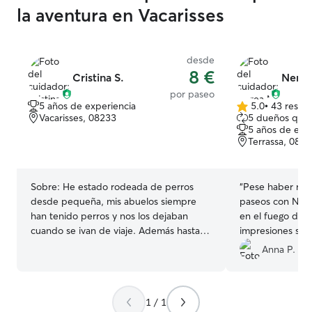
la aventura en Vacarisses
desde
8 €
Cristina S.
Nerea
por paseo
5 años de experiencia
5.0
•
43 reseñ
5.0
Vacarisses, 08233
5 dueños que 
de
5 años de exp
5
Terrassa, 082
estrellas
Sobre:
He estado rodeada de perros
“
Pese haber res
desde pequeña, mis abuelos siempre
paseos con Ner
han tenido perros y nos los dejaban
en el fuego de 
cuando se ivan de viaje. Además hasta
impresiones son
hace poco tenía un perro de tamaño
chica atenta, mu
Anna P.
mediano el cual ya estaba viejito, lo que
animales, respet
me ha dado la experiencia de cuidar
confiar a mi mas
perros más mayores. Soy estudiante de
Nos ha manteni
1 / 1
universidad en terrassa, puedo salir de la
todo momento y 