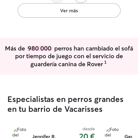
uni y ir a cuidar de perritos, o ir a darles
como una mas de 
un paseo, además vivo con mis padres
Ver más
por lo que la mayor parte del tiempo hay
gente en casa, por lo que puedo
siempre habrá alguien pendiente de
ellos. Tengo una casa con jardín y vivo en
una urbanización tranquila para pasear,
Más de
980 000
perros han cambiado el sofá
con bosques donde pueden correr sin
correa o hacer sus necesidades.
por tiempo de juego con el servicio de
1
guardería canina de Rover
Especialistas en perros grandes
en tu barrio de Vacarisses
desde
20 €
Jennifer R.
Gema