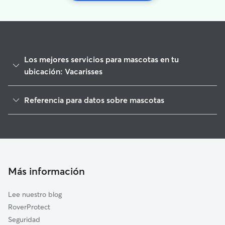
Los mejores servicios para mascotas en tu
ubicación: Vacarisses
Paseadores de Perros en Vacarisses
Referencia para datos sobre mascotas
Cuidado de mascota en Vacarisses
1
Datos globales de Rover (noviembre de 2025)
Cuidadores de Perros en Vacarisses
Guarderia Canina en Vacarisses
Cuidadores a domicilio en Vacarisses
Cuidadores de Gatos en Vacarisses
Más información
Lee nuestro blog
RoverProtect
Seguridad