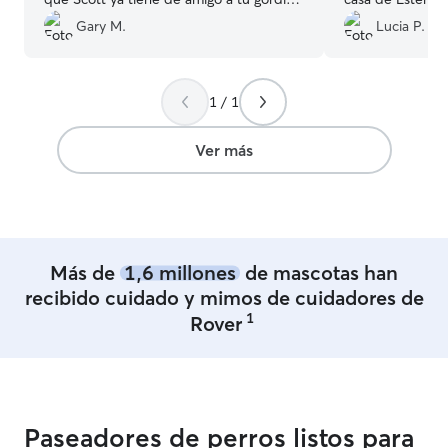
Dejar al bebé de uno es fuerte, pero nos
contentos!!
”
Gary M.
Lucia P.
hiciste sentir en confianza. De corazón,
muchas gracias
”
1 / 1
Ver más
Más de
1,6 millones
de mascotas han
recibido cuidado y mimos de cuidadores de
1
Rover
Paseadores de perros listos para