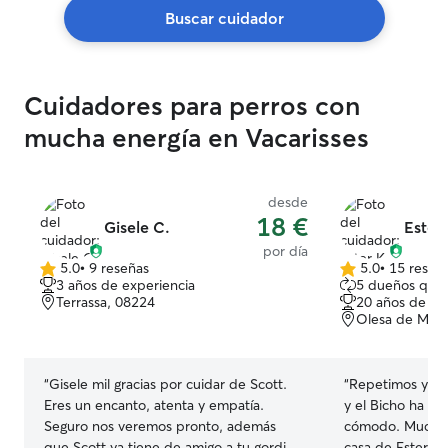
Buscar cuidador
Cuidadores para perros con
mucha energía en Vacarisses
desde
18 €
Gisele C.
Ester 
por día
5.0
•
9 reseñas
5.0
•
15 reseñ
5.0
5.0
3 años de experiencia
5 dueños que 
de
de
Terrassa, 08224
20 años de ex
5
5
Olesa de Mont
estrellas
estrellas
“
Gisele mil gracias por cuidar de Scott.
“
Repetimos y re
Eres un encanto, atenta y empatía.
y el Bicho ha es
Seguro nos veremos pronto, además
cómodo. Mucho 
que Scott ya tiene de amigo a tu gordito.
casa de Ester, e