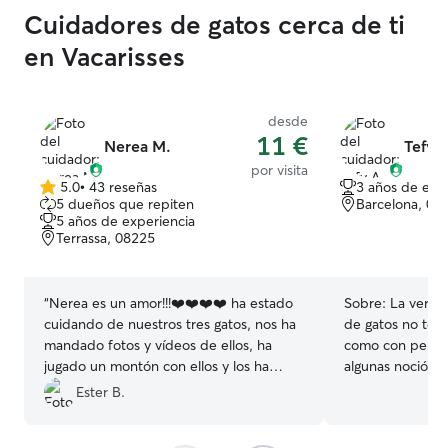
Cuidadores de gatos cerca de ti
en Vacarisses
desde
11 €
Nerea M.
Tefy A
por visita
5.0
•
43 reseñas
3 años de exp
5.0
5 dueños que repiten
Barcelona, 08
de
5 años de experiencia
5
Terrassa, 08225
estrellas
“
Nerea es un amor!!!❤️❤️❤️❤️ ha estado
Sobre:
La verda
cuidando de nuestros tres gatos, nos ha
de gatos no teng
mandado fotos y vídeos de ellos, ha
como con perros y
jugado un montón con ellos y los ha
algunas noción 
cuidado como si fuesen suyos. Estamos
más por mi cuenta. En el pasado
Ester B.
muy muy contentos y seguro que
vez cuando cuid
repetimos 🥳👏🏼
”
tenían gatos en 