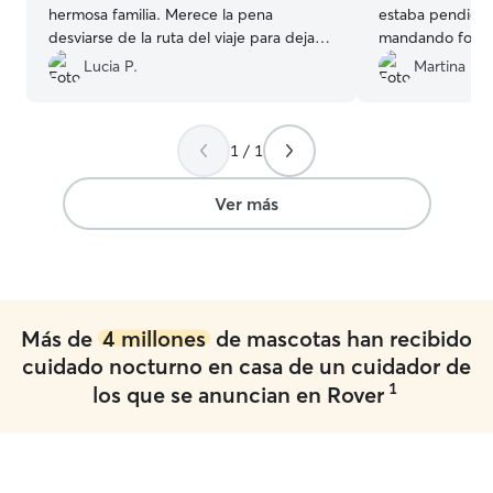
hermosa familia. Merece la pena
estaba pendient
desviarse de la ruta del viaje para dejar a
mandando fotos. 
mi perro en las mejores manos. Comió,
en otra ocasión.
Lucia P.
Martina D.
paseo y durmió super bien y agusto, lo
más importante al final. Muchas gracias
por todo, volveré a repetir porque es el
1 / 1
lugar más seguro y donde puedo
relajarme con la certeza de que está en
las mejores manos!!
”
Ver más
Más de
4 millones
de mascotas han recibido
cuidado nocturno en casa de un cuidador de
1
los que se anuncian en Rover