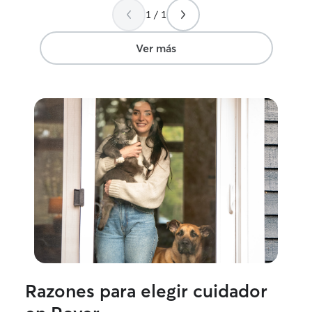
hacian cosas o d
1 / 1
quedaban conmigo Actualmente
una gatica por p
Siempre quise q
Ver más
gato, y al final
poco a poco y m
ella. También intento con paciencia y
muy poco a poc
sea tan fácil como co
que tengo masco
todo yo, todo l
su cuidado. Desde jugar con ella,
alimentarla, entr
pañitos, limpiar
mantenimiento a
cuando estaba enfer
se un poco de pr
Los cuales e ido
mi cuenta. Asi q
del cuidado de s
Razones para elegir cuidador
con amor, paciencia y car
necesitan poner