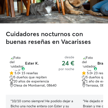
Cuidadores nocturnos con
buenas reseñas en Vacarisses
desde
24 €
Ester K.
Braia
por noche
5.0
•
15 reseñas
5.0
•
23 reseñ
5.0
5.0
5 dueños que repiten
5 dueños que 
de
de
20 años de experiencia
1 año de expe
5
5
Olesa de Montserrat, 08640
Terrassa, 082
estrellas
estrellas
“
10/10 como siempre! He podido dejar a
“
He dejado mi p
Bicho una noche entera con Ester y su
Braian y me dio