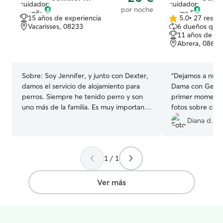
por noche
15 años de experiencia
5.0
•
27 reseñ
5.0
Vacarisses, 08233
6 dueños que 
de
11 años de ex
5
Abrera, 08630
estrellas
Sobre:
Soy Jennifer, y junto con Dexter,
“
Dejamos a nues
damos el servicio de alojamiento para
Dama con Gema 
perros. Siempre he tenido perro y son
primer momento 
uno más de la familia. Es muy importante
fotos sobre com
saber con quien dejas a tu peludito y
Dama y se la veí
Diana d.
por ese mismo motivo, aquí va a ser un
cómoda. Sin dud
huésped muy mimado. Tendrán jardin
futuro. ¡Muchas
donde poder estar tomando el sol, jugar,
1 / 1
correr y paseos por la montaña,
conociendo a otros vecinos de cuatro
patas y explorando nuevos lugares.
Ver más
También en los momentos de descanso
van a poder estar dentro de casa
haciendo una merecida siesta y a la hora
de dormir, su suite particular en la misma