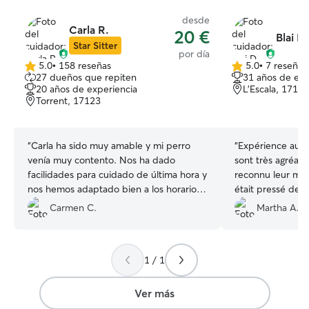
desde
Carla R.
20 €
Blai D.
Star Sitter
por día
5.0
•
158 reseñas
5.0
•
7 reseñas
5.0
5.0
27 dueños que repiten
31 años de exp
de
de
20 años de experiencia
L'Escala, 17130
5
5
Torrent, 17123
estrellas
estrellas
“
Carla ha sido muy amable y mi perro
“
Expérience au t
venía muy contento. Nos ha dado
sont très agréable
facilidades para cuidado de última hora y
reconnu leur mai
nos hemos adaptado bien a los horarios.
était pressé de r
El sitio es estupendo, tiene una casa con
Carmen C.
Martha A.
jardín. La recomiendo 100%.
”
1 / 1
Ver más