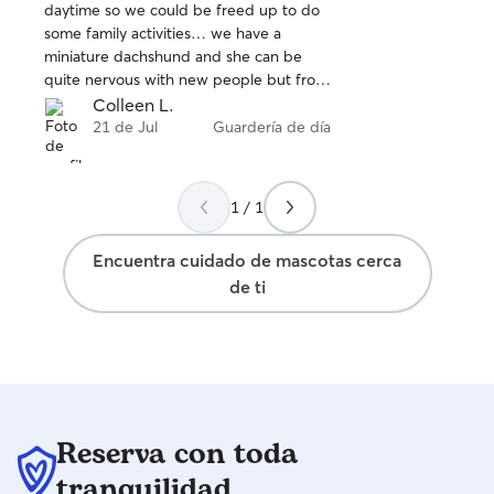
daytime so we could be freed up to do
estrellas
some family activities… we have a
miniature dachshund and she can be
quite nervous with new people but from
the moment we passed her over, it was
Colleen L.
clear how comfortable and safe she felt.
21 de Jul
Guardería de día
Mayan was a very caring and nurturing
and responsible caretaker, as was his
wife who looked after her as well. We
1 / 1
are so grateful, and will definitely be in
touch again next time we are here. I
Encuentra cuidado de mascotas cerca
highly recommend Mayan!
de ti
Reserva con toda
tranquilidad