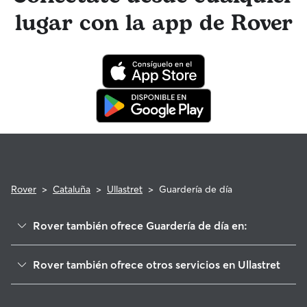
cuidador tienen acceso a asesoramiento de profesionales
lugar con la app de Rover
veterinarios cualificados. En el improbable caso de que
surjan problemas durante una reserva, ten la tranquilidad de
saber que tu mascota está cubierta por el programa de
reembolso de la Garantía Rover para asistencia veterinaria
que cumpla con los requisitos.
Rover
>
Cataluña
>
Ullastret
>
Guardería de día
Rover también ofrece Guardería de día en:
Fontanilles
Rover también ofrece otros servicios en Ullastret
Corçà
Cuidadores de Perros en Ullastret
Forallac