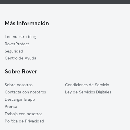
Paseadores de Perros en Ullastret
Palau-sator
Cuidado de mascota en Ullastret
La Bisbal d'Empordà
Cuidadores a domicilio en Ullastret
Rupià
Más información
Cuidadores de Gatos en Ullastret
La Tallada d'Empordà
Lee nuestro blog
Ullà
RoverProtect
Verges
Seguridad
Torrent
Centro de Ayuda
Bellcaire d'Empordà
Sobre Rover
Jafre
Sobre nosotros
Condiciones de Servicio
Contacta con nosotros
Ley de Servicios Digitales
Descargar la app
Prensa
Trabaja con nosotros
Política de Privacidad