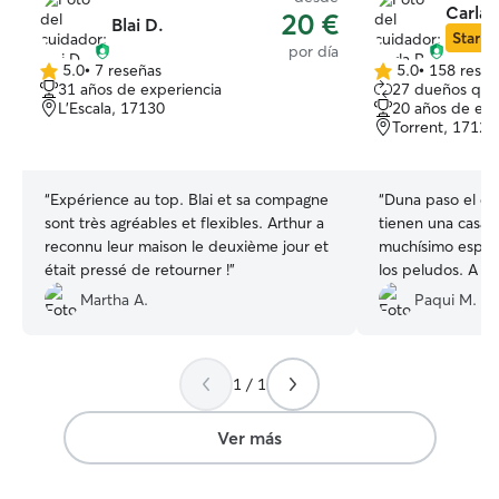
Carla 
20 €
Blai D.
Star Si
por día
5.0
•
7 reseñas
5.0
•
158 reseñ
5.0
5.0
31 años de experiencia
27 dueños que
de
de
L'Escala, 17130
20 años de exp
5
5
Torrent, 17123
estrellas
estrellas
“
Expérience au top. Blai et sa compagne
“
Duna paso el día
sont très agréables et flexibles. Arthur a
tienen una casa 
reconnu leur maison le deuxième jour et
muchísimo espaci
était pressé de retourner !
”
los peludos. A lo
Duna se olvidó de nosotro
Martha A.
Paqui M.
tuvimos que busc
que esto hace u
sintió Duna con 
1 / 1
tranquilidad solo
perciben ellos. L
Duna con un cuid
Ver más
dependencia que
quizás puede ser 