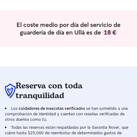
estamos muy sor
reacción después 
que felices por e
dejar de resaltar
El coste medio por día del servicio de
una pequeña em
guardería de día en Ullà es de
18 €
natural muy cuid
Duna da fe de ell
Lluis!!! Nos ver
prontito!!!
”
Reserva con toda
tranquilidad
Los
cuidadores de mascotas verificados
se han sometido a una
comprobación de identidad y cuentan con reseñas verificadas de
otros dueños como tú.
Todas las reservas están respaldadas por la Garantía Rover, que
cubre hasta $25,000 de reembolso de determinados gastos de