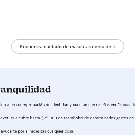
es una man
increíbles 
nosotros. Cada mascota que cuido recibe un
trato perso
dedicación
los dueños
buenas man
Encuentra cuidado de mascotas cerca de ti
mejor expe
cuidar de 
y atención qu
tener la o
mascotas y
alegría y bienestar! Actu
ranquilidad
tiempo par
también. Y
coordinar y
do a una comprobación de identidad y cuentan con reseñas verificadas d
dispuesta. Me adapto a las comodidades de tu
hogar y pr
a Rover, que cubre hasta $25,000 de reembolso de determinados gastos de
mascota. Si
tiempo.
 ayudarte por si necesitas cualquier cosa.