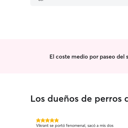
El coste medio por paseo del 
Los dueños de perros d
5.0
Vikrant se portó fenomenal, sacó a mis dos
de