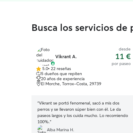
Busca los servicios de
desde
11 €
Vikrant A.
por paseo
5.0
•
22 reseñas
5.0
5 dueños que repiten
de
20 años de experiencia
5
El Morche, Torrox-Costa, 29739
estrellas
“
Vikrant se portó fenomenal, sacó a mis dos
perros y se llevaron súper bien con él. Le da
paseos largos y los cuida mucho. Lo recomiendo
100%.
”
Alba Marina H.