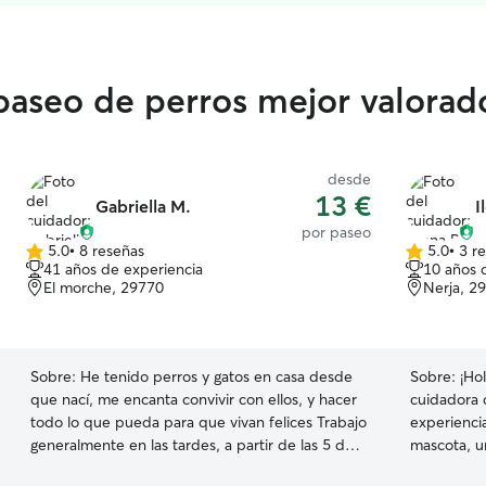
 paseo de perros mejor valorad
desde
13 €
Gabriella M.
I
por paseo
5.0
•
8 reseñas
5.0
•
3 r
5.0
5.0
41 años de experiencia
10 años 
de
de
El morche, 29770
Nerja, 2
5
5
estrellas
estrellas
Sobre:
He tenido perros y gatos en casa desde
Sobre:
¡Ho
que nací, me encanta convivir con ellos, y hacer
cuidadora 
todo lo que pueda para que vivan felices Trabajo
experienci
generalmente en las tardes, a partir de las 5 de
mascota, u
la tarde así que tengo el resto del día y la noche
animales ha