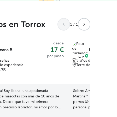
os en Torrox
1 / 1
desde
17 €
leana B.
Kevin R.
por paseo
eseñas
5 años de experiencia
de experiencia
Torre del mar, 29740
9780
la! Soy Ileana, una apasionada
Sobre:
Amo los animales , 
de mascotas con más de 10 años de
Martina '' Tengo experiencia cuidando y lavando
a. Desde que tuve mi primera
perros 😄 ( Podemos tener
n precioso labrador, mi amor por los
personal por videollamada s
 sido incondicional. Vivir con él me
Trabajo solo de lunes a vi