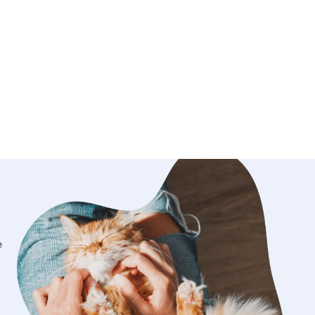
era de rendir homenaje a estos
seres que tanto significan para
nalizado, lleno de cariño y
. Entiendo lo importante que es para
 saber que sus mascotas están en
os, y me esfuerzo por ofrecerles la
riencia posible. Estoy aquí para
tus amigos peludos con el mismo amor
e les darías tú mismo. ¡Espero
portunidad de cuidar a tus queridas
 compartir con ellas momentos de
almente trabajo por
cial. Puede ser diario o semanal
 además por horas. Todo se puede
 charlar con antelación. Estaré
e
incipalmente a la comodidad de tu
 tienes jardín jugaré con el por mucho