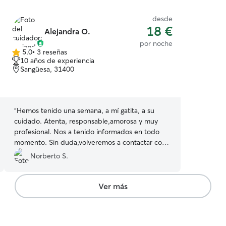
desde
18 €
Alejandra O.
por noche
5.0
•
3 reseñas
5.0
10 años de experiencia
de
Sangüesa, 31400
5
estrellas
“
Hemos tenido una semana, a mí gatita, a su
cuidado. Atenta, responsable,amorosa y muy
profesional. Nos a tenido informados en todo
momento. Sin duda,volveremos a contactar con
ella si necesitamos que cuiden de nuestra
Norberto S.
peludita.
”
Ver más