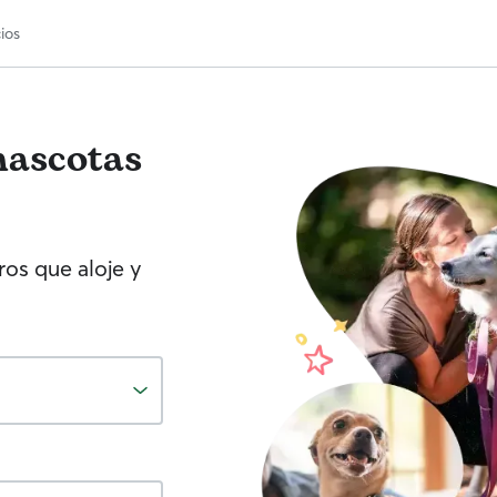
ios
mascotas
os que aloje y