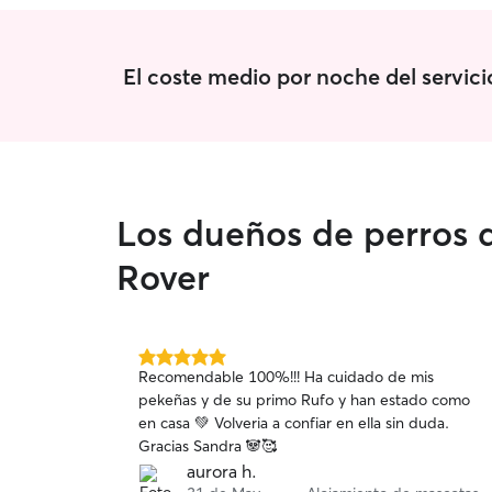
El coste medio por noche del servici
Los dueños de perros d
Rover
5.0
Recomendable 100%!!! Ha cuidado de mis
de
pekeñas y de su primo Rufo y han estado como
5
en casa 💚 Volveria a confiar en ella sin duda.
estrellas
Gracias Sandra 🐼🥰
aurora h.