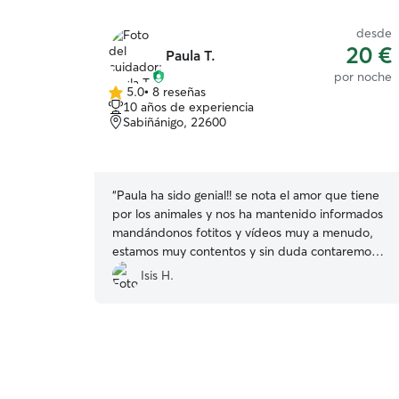
desde
20 €
Paula T.
por noche
5.0
•
8 reseñas
5.0
10 años de experiencia
de
Sabiñánigo, 22600
5
estrellas
“
Paula ha sido genial!! se nota el amor que tiene
por los animales y nos ha mantenido informados
mandándonos fotitos y vídeos muy a menudo,
estamos muy contentos y sin duda contaremos
con ella siempre que necesitemos. Gracias
Isis H.
Paula!!
”