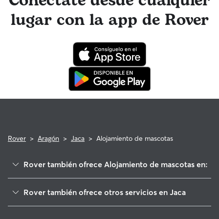
Conéctate desde cualquier
los requisitos.
lugar con la app de Rover
Rover
>
Aragón
>
Jaca
>
Alojamiento de mascotas
Rover también ofrece Alojamiento de mascotas en:
Castiello de Jaca
Rover también ofrece otros servicios en Jaca
Villanúa
Paseadores de Perros en Jaca
Santa Cilia