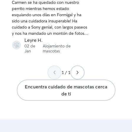
Carmen se ha quedado con nuestro
de
perrito mientras hemos estado
5
esquiando unos días en Formigal y ha
estrellas
sido una cuidadora insuperable! Ha
cuidado a Sony genial, con largos paseos
y nos ha mandado un montón de fotos
todo el rato para ver cómo estaba.
Leyre H.
Nuestro perro ha vuelto feliz. Repetiría
02 de
Alojamiento de
Jan
mascotas
seguro.
1 / 1
Encuentra cuidado de mascotas cerca
de ti