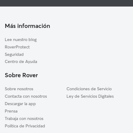
Guarderia Canina en Jaca
Aisa
Cuidado de mascota en Jaca
Sabiñánigo
Cuidadores a domicilio en Jaca
Jasa
Más información
Cuidadores de Gatos en Jaca
Aragüés del Puerto
Lee nuestro blog
Biescas
RoverProtect
Canfranc
Seguridad
Hoz de Jaca
Centro de Ayuda
Sallent de Gállego
Sobre Rover
Panticosa
Sobre nosotros
Condiciones de Servicio
Contacta con nosotros
Ley de Servicios Digitales
Descargar la app
Prensa
Trabaja con nosotros
Política de Privacidad