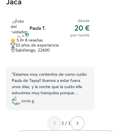
Jaca
desde
20 €
Paula T.
por noche
5.0
•
8 reseñas
5.0
10 años de experiencia
de
Sabiñánigo, 22600
5
estrellas
“
Estamos muy contentos de como cuido
Paula de Taysa!! Ibamos a estar fuera
unos dias, y la noche que la cuido ella
estuvimos muy tranquilos porque
sabiamos que la iba a cuidar
sonia g.
estupendamente :D nos mando fotos y
videos para que pudieramos estar al dia
de lo que hacia jeje Desde el primer
1 / 1
momento se mostro cercana, dulce y
cariñosa con Taysa. También tuvo interés