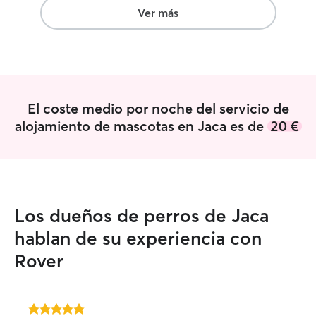
en conocernos unos dias antes, lo que es
Ver más
de agradecer. Sin ninguna duda,
volveremos a contar con ella si
necesitamos dejar a Taysa con alguien.
Le doy un 10 como persona y como
cuidadora !!!
”
El coste medio por noche del servicio de
alojamiento de mascotas en Jaca es de
20 €
Los dueños de perros de Jaca
hablan de su experiencia con
Rover
5.0