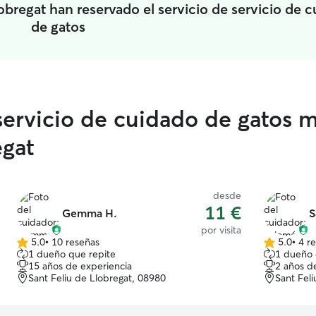
bregat han reservado el servicio de servicio de 
de gatos
 servicio de cuidado de gatos 
egat
desde
11 €
Gemma H.
S
por visita
5.0
•
10 reseñas
5.0
•
4 r
5.0
5.0
1 dueño que repite
1 dueño 
de
de
15 años de experiencia
2 años d
5
5
Sant Feliu de Llobregat, 08980
Sant Fel
estrellas
estrellas