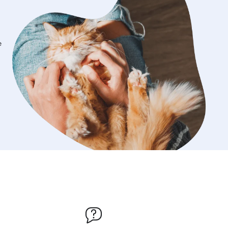
 cobro adicional de guardería,
o de la hora de salida. • Para
n casa del dueño, paseos o visitas a
se respetarán los horarios acordados
e
e. • El propietario debe informar con
 sobre necesidades especiales,
ento, alimentación, medicación o
roblemas de salud del animal. •
servicio se garantizará el bienestar,
y cuidado responsable de la mascota,
iempre las indicaciones
adas por el dueño. • El propietario
rcionar todo lo necesario para el
 la mascota (comida, medicación,
.) durante el tiempo del servicio.
vicios • Alojamiento por
luye hasta 4 paseos diarios, tiempo de
ividad física, descanso en casa,
 cepillado de pelo cuando sea
para mantener al perro cómodo y