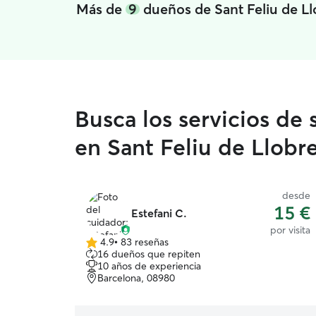
Más de
9
dueños de Sant Feliu de Llo
Busca los servicios de
en Sant Feliu de Llobr
desde
15 €
Estefani C.
por visita
4.9
•
83 reseñas
4.9
16 dueños que repiten
de
10 años de experiencia
5
Barcelona, 08980
estrellas