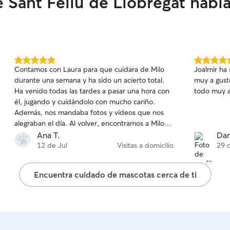
 Sant Feliu de Llobregat habl
como para guar
tiempo par
calidad a 
ocasiones
trabajar s
de casa, p
5.0
5.0
comprometi
Contamos con Laura para que cuidara de Milo
Joalmir ha
de
de
bienestar a tu mascota
durante una semana y ha sido un acierto total.
muy a gust
5
5
ya que viv
Ha venido todas las tardes a pasar una hora con
todo muy 
estrellas
estrellas
aman a los
él, jugando y cuidándolo con mucho cariño.
apoyarme,
Además, nos mandaba fotos y vídeos que nos
compañía y
alegraban el día. Al volver, encontramos a Milo
un ambiente
feliz y tranquilo. Ha sido la primera vez en usar la
Ana T.
Dam
guarderías
app y nos daba respeto que alguien viniera a
12 de Jul
Visitas a domicilio
29 
también br
casa pero Laura nos ha dado mucha confianza.
dueño para
La recomendamos totalmente!
Encuentra cuidado de mascotas cerca de ti
permanecen solos en
de cuidado de ma
nocturnas 
comenzando
finalizando
recogidas 