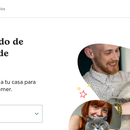
ios
ado de
de
a tu casa para
omer.