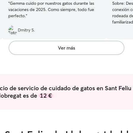
“
Gemma cuido por nuestros gatos durante las
Sobre:
Des
vacaciones de 2025. Como siempre, todo fue
conexión co
perfecto.
”
rodeada de
familiariz
animales c
Dmitry S.
domésticos
bienestar 
y es lo qu
Ver más
de mascotas
realizado u
que me ha 
reconocer 
en diferen
mascotas e
icio de servicio de cuidado de gatos en Sant Feliu
servicio d
lobregat es de
12 €
sus necesi
dedicación. Me esfuerzo por brinda
ambiente s
cada masco
servicio m
para estab