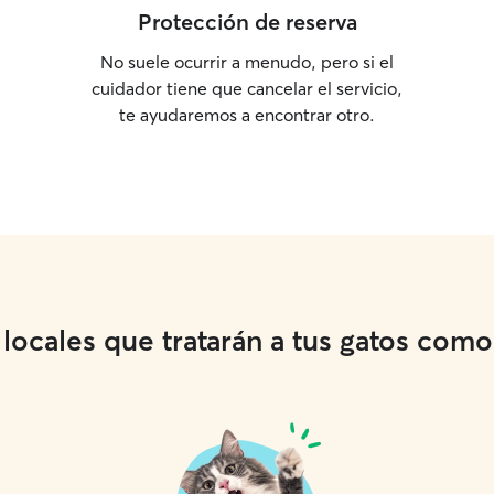
o zonas ad
Protección de reserva
física, sup
necesidades du
No suele ocurrir a menudo, pero si el
casa del du
cuidador tiene que cancelar el servicio,
la comida s
te ayudaremos a encontrar otro.
rellenar el
supervisar 
es necesari
incluye la limpi
día: inclu
en casa, c
pelo cuando sea n
seguridad 
prioridad,
ocales que tratarán a tus gatos como s
más pareci
familia.