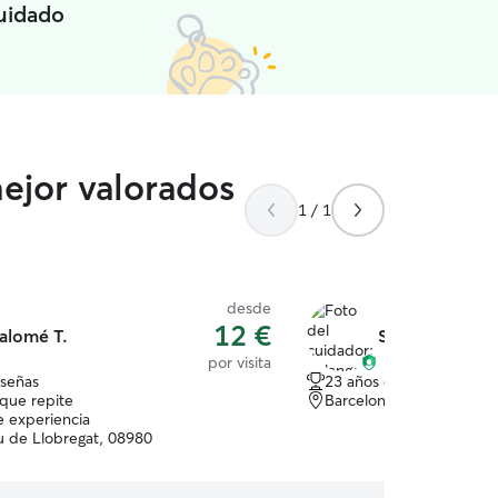
cuidado
mejor valorados
1 / 1
desde
12 €
alomé T.
Solange Janeth
por visita
eseñas
23 años de experiencia
que repite
Barcelona, 08960
e experiencia
iu de Llobregat, 08980