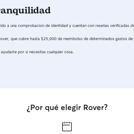
implicar el
ranquilidad
dependiend
servicios e
domicilio, 
do a una comprobación de identidad y cuentan con reseñas verificadas d
previament
antelación
a Rover, que cubre hasta $25,000 de reembolso de determinados gastos de
comportami
posibles p
 ayudarte por si necesitas cualquier cosa.
Durante el 
seguridad 
siguiendo s
proporcion
debe propo
cuidado de
correa, etc
Descripción de ser
¿Por qué elegir Rover?
noche: inc
juego y act
compañía y
necesario 
limpio. • Paseos: incluyen caminatas por parques