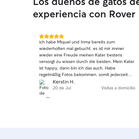
Los dueños de gatos de
experiencia con Rover
5.0
ich habe Miquel und Inma bereits zum
de
wiederholten mal gebucht. es ist mir immer
5
wieder eine Freude meinen Kater bestens
estrellas
versorgt zu wissen durch die beiden. Mein Kater
ist happy, dann bin ich das auch. Habe
regelmäßig Fotos bekommen. somit jederzeit
wieder. Meine 100% Empfehlung.
Kerstin H.
20 de Jul
Visitas a domicilio